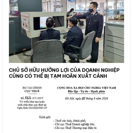
CHỦ SỞ HỮU HƯỞNG LỢI CỦA DOANH NGHIỆP
CŨNG CÓ THỂ BỊ TẠM HOÃN XUẤT CẢNH