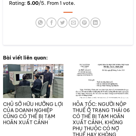
Rating:
5.00
/5. From 1 vote.
SUBMIT RATING
Bài viết liên quan:
CHỦ SỞ HỮU HƯỞNG LỢI
HỎA TỐC: NGƯỜI NỘP
CỦA DOANH NGHIỆP
THUẾ Ở TRẠNG THÁI 06
CŨNG CÓ THỂ BỊ TẠM
CÓ THỂ BỊ TẠM HOÃN
HOÃN XUẤT CẢNH
XUẤT CẢNH, KHÔNG
PHỤ THUỘC CÓ NỢ
THUẾ HAY KHÔNG