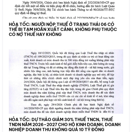
HỎA TỐC: NGƯỜI NỘP THUẾ Ở TRẠNG THÁI 06 CÓ
THỂ BỊ TẠM HOÃN XUẤT CẢNH, KHÔNG PHỤ THUỘC
CÓ NỢ THUẾ HAY KHÔNG
HỎA TỐC: DỰ THẢO GIẢM 30% THUẾ TNCN, THUẾ
TNDN NĂM 2026–2027 CHO HỘ KINH DOANH, DOANH
NGHIỆP DOANH THU KHÔNG QUÁ 10 TỶ ĐỒNG