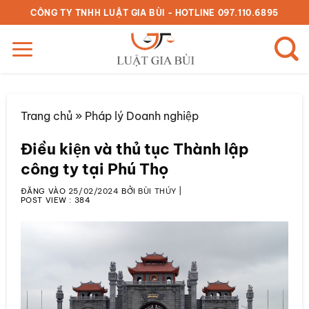
Bỏ
CÔNG TY TNHH LUẬT GIA BÙI - HOTLINE 097.110.6895
qua
nội
dung
Trang chủ
»
Pháp lý Doanh nghiệp
Điều kiện và thủ tục Thành lập
công ty tại Phú Thọ
ĐĂNG VÀO
25/02/2024
BỞI
BÙI THÚY
|
POST VIEW :
384