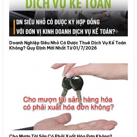
Doanh Nghiệp Siêu Nhỏ Có Được Thuê Dịch Vụ Kế Toán
Không? Quy Định Mới Nhất Từ 01/7/2026
Cho Mượn Tài Sản Có Phải Xuất Hóa Đơn Không?