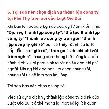
5. Tại sao nên chọn dịch vụ thành lập công ty
tại Phú Thọ trọn gói của Luật Gia Bùi
Khi bạn lên google bạn gõ các cụ từ tìm kiếm như:
“
Dịch vụ thành lập công ty”
; “
thủ tục thành lập
công ty”
“
thành lập công ty trọn gói
” “
thành
lập công ty giá rẻ
” bạn sẽ thấy rất nhiều lời lẽ
hấp dẫn như: “
giá rẻ
”, “
trọn gói
” với “
chi phí vài
trăm nghìn
”…nhưng bạn không biết rằng khi tiến
hành dịch vụ lại phát sinh ra rất nhiều các chi phí
ngoài. Nhưng khi các bạn lựa chọn chúng tôi,
chúng tôi tin sẽ làm bạn hài lòng.
Tại sao bạn nên chọn chúng tôi:
Việc sử dụng dịch vụ thành lập công ty giá rẻ của
Luật Gia Bùi có thể mang lại một số lợi ích quan