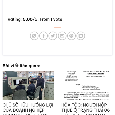
Rate this item:
Rating:
5.00
/5. From 1 vote.
SUBMIT RATING
Bài viết liên quan:
CHỦ SỞ HỮU HƯỞNG LỢI
HỎA TỐC: NGƯỜI NỘP
CỦA DOANH NGHIỆP
THUẾ Ở TRẠNG THÁI 06