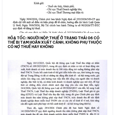
HỎA TỐC: NGƯỜI NỘP THUẾ Ở TRẠNG THÁI 06 CÓ
THỂ BỊ TẠM HOÃN XUẤT CẢNH, KHÔNG PHỤ THUỘC
CÓ NỢ THUẾ HAY KHÔNG