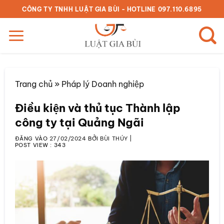
Bỏ
CÔNG TY TNHH LUẬT GIA BÙI - HOTLINE 097.110.6895
qua
nội
dung
Trang chủ
»
Pháp lý Doanh nghiệp
Điều kiện và thủ tục Thành lập
công ty tại Quảng Ngãi
ĐĂNG VÀO
27/02/2024
BỞI
BÙI THÚY
|
POST VIEW :
343