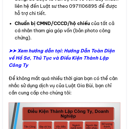
liên hệ đến Luật sư theo 0971106895 để được
hỗ trợ chi tiết.
Chuẩn bị CMND/CCCD/hộ chiếu
của tất cả
cá nhân tham gia góp vốn (bản photo công
chứng).
➤➤ Xem hướng dẫn tại: Hướng Dẫn Toàn Diện
về Hồ Sơ, Thủ Tục và Điều Kiện Thành Lập
Công Ty
Để không mất quá nhiều thời gian bạn có thể cân
nhắc sử dụng dịch vụ của Luật Gia Bùi, bạn chỉ
cần cung cấp cho chúng tôi: