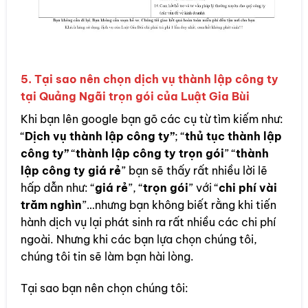
5. Tại sao nên chọn dịch vụ thành lập công ty
tại Quảng Ngãi trọn gói của Luật Gia Bùi
Khi bạn lên google bạn gõ các cụ từ tìm kiếm như:
“
Dịch vụ thành lập công ty”
; “
thủ tục thành lập
công ty”
“
thành lập công ty trọn gói
” “
thành
lập công ty giá rẻ
” bạn sẽ thấy rất nhiều lời lẽ
hấp dẫn như: “
giá rẻ
”, “
trọn gói
” với “
chi phí vài
trăm nghìn
”…nhưng bạn không biết rằng khi tiến
hành dịch vụ lại phát sinh ra rất nhiều các chi phí
ngoài. Nhưng khi các bạn lựa chọn chúng tôi,
chúng tôi tin sẽ làm bạn hài lòng.
Tại sao bạn nên chọn chúng tôi: