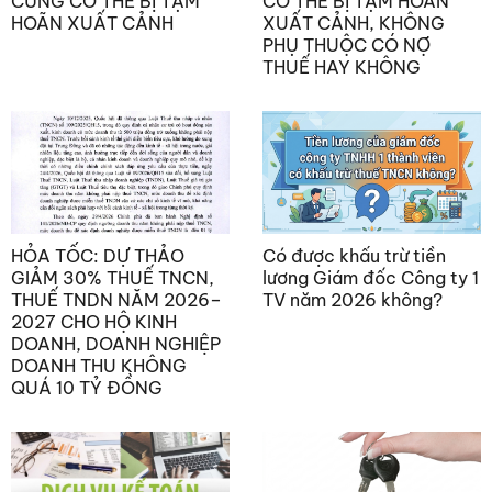
CŨNG CÓ THỂ BỊ TẠM
CÓ THỂ BỊ TẠM HOÃN
HOÃN XUẤT CẢNH
XUẤT CẢNH, KHÔNG
PHỤ THUỘC CÓ NỢ
THUẾ HAY KHÔNG
HỎA TỐC: DỰ THẢO
Có được khấu trừ tiền
GIẢM 30% THUẾ TNCN,
lương Giám đốc Công ty 1
THUẾ TNDN NĂM 2026–
TV năm 2026 không?
2027 CHO HỘ KINH
DOANH, DOANH NGHIỆP
DOANH THU KHÔNG
QUÁ 10 TỶ ĐỒNG