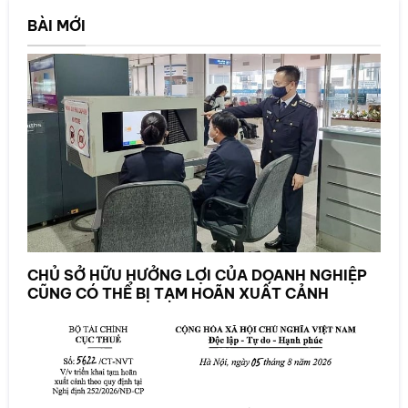
BÀI MỚI
CHỦ SỞ HỮU HƯỞNG LỢI CỦA DOANH NGHIỆP
CŨNG CÓ THỂ BỊ TẠM HOÃN XUẤT CẢNH