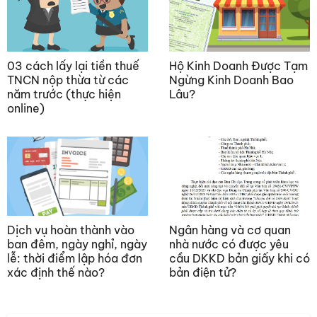
03 cách lấy lại tiền thuế
Hộ Kinh Doanh Được Tạm
TNCN nộp thừa từ các
Ngừng Kinh Doanh Bao
năm trước (thực hiện
Lâu?
online)
Dịch vụ hoàn thành vào
Ngân hàng và cơ quan
ban đêm, ngày nghỉ, ngày
nhà nước có được yêu
lễ: thời điểm lập hóa đơn
cầu DKKD bản giấy khi có
xác định thế nào?
bản điện tử?