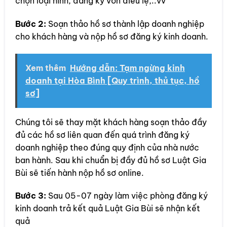
chọn loại hình, đăng ký vốn điều lệ,..vv
Bước 2:
Soạn thảo hồ sơ thành lập doanh nghiệp
cho khách hàng và nộp hồ sơ đăng ký kinh doanh.
Xem thêm
Hướng dẫn: Tạm ngừng kinh
doanh tại Hòa Bình [Quy trình, thủ tục, hồ
sơ]
Chúng tôi sẽ thay mặt khách hàng soạn thảo đầy
đủ các hồ sơ liên quan đến quá trình đăng ký
doanh nghiệp theo đúng quy định của nhà nước
ban hành. Sau khi chuẩn bị đầy đủ hồ sơ Luật Gia
Bùi sẽ tiến hành nộp hồ sơ online.
Bước 3:
Sau 05-07 ngày làm việc phòng đăng ký
kinh doanh trả kết quả Luật Gia Bùi sẽ nhận kết
quả