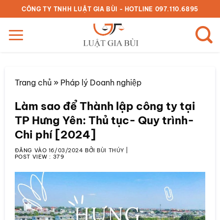
Bỏ
CÔNG TY TNHH LUẬT GIA BÙI - HOTLINE 097.110.6895
qua
nội
dung
Trang chủ
»
Pháp lý Doanh nghiệp
Làm sao để Thành lập công ty tại
TP Hưng Yên: Thủ tục- Quy trình-
Chi phí [2024]
ĐĂNG VÀO
16/03/2024
BỞI
BÙI THÚY
|
POST VIEW :
379