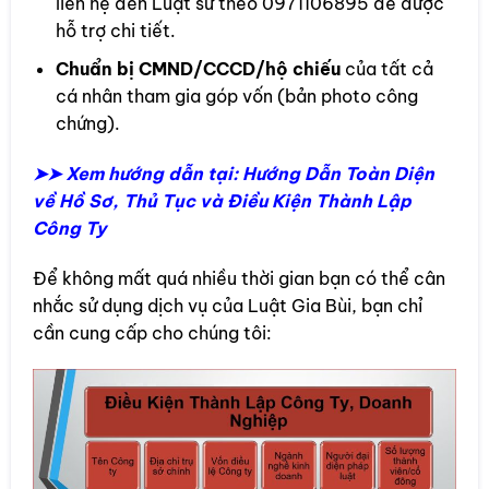
liên hệ đến Luật sư theo 0971106895 để được
hỗ trợ chi tiết.
Chuẩn bị CMND/CCCD/hộ chiếu
của tất cả
cá nhân tham gia góp vốn (bản photo công
chứng).
➤➤ Xem hướng dẫn tại: Hướng Dẫn Toàn Diện
về Hồ Sơ, Thủ Tục và Điều Kiện Thành Lập
Công Ty
Để không mất quá nhiều thời gian bạn có thể cân
nhắc sử dụng dịch vụ của Luật Gia Bùi, bạn chỉ
cần cung cấp cho chúng tôi: