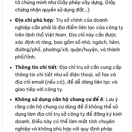
tờ chúng minh như Giấy phép xây dựng, Giấy
chứng nhận quyền sử dụng đất…)
Địa chỉ phù hợp
: Trụ sở chính của doanh
nghiệp cần phải là địa điểm liên lạc của công ty
trên lãnh thổ Việt Nam. Địa chỉ này cần được
xác định rõ ràng, bao gồm số nhà, ngách, hẻm,
đường/phố, phường/xã, quận/huyện, và thành
phố/tỉnh.
Thông tin chi tiết
: Địa chỉ trụ sở cần cung cấp
thông tin chi tiết như số điện thoại, số fax và
địa chỉ email (nếu có), để dễ dàng liên lạc và
giao tiếp với công ty.
Không sử dụng căn hộ chung cư để ở
: Lưu ý
rằng căn hộ chung cư dùng để ở không thể sử
dụng làm địa chỉ trụ sở công ty để đăng ký kinh
doanh. Điều này có thể làm mất tính chuyên
nghiệp và không phù hợp với quy định pháp