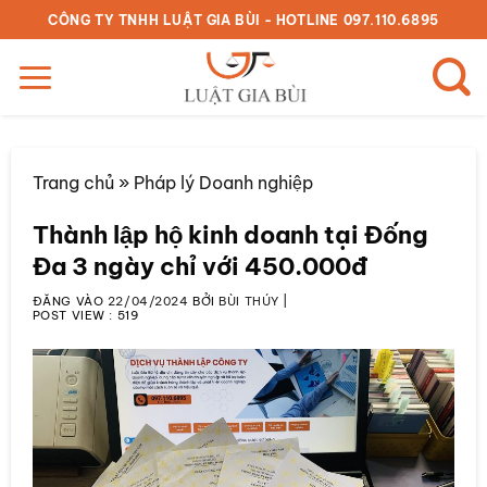
Bỏ
CÔNG TY TNHH LUẬT GIA BÙI - HOTLINE 097.110.6895
qua
nội
dung
Trang chủ
»
Pháp lý Doanh nghiệp
Thành lập hộ kinh doanh tại Đống
Đa 3 ngày chỉ với 450.000đ
ĐĂNG VÀO
22/04/2024
BỞI
BÙI THÚY
|
POST VIEW :
519