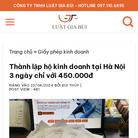
Bỏ
CÔNG TY TNHH LUẬT GIA BÙI - HOTLINE 097.110.6895
qua
nội
dung
Trang chủ
»
Giấy phép kinh doanh
Thành lập hộ kinh doanh tại Hà Nội
3 ngày chỉ với 450.000đ
ĐĂNG VÀO
23/04/2024
BỞI
BÙI THÚY
|
POST VIEW :
481