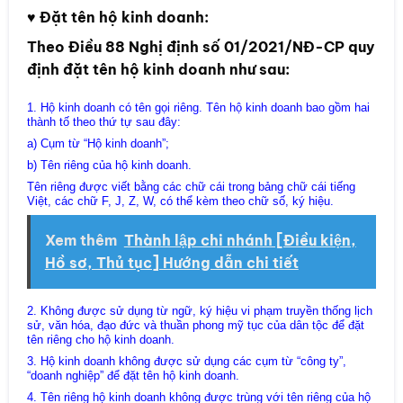
♥
Đặt tên hộ kinh doanh:
Theo Điều 88 Nghị định số 01/2021/NĐ-CP quy
định đặt tên hộ kinh doanh như sau:
1. Hộ kinh doanh có tên gọi riêng. Tên hộ kinh doanh bao gồm hai
thành tố theo thứ tự sau đây:
a) Cụm từ “Hộ kinh doanh”;
b) Tên riêng của hộ kinh doanh.
Tên riêng được viết bằng các chữ cái trong bảng chữ cái tiếng
Việt, các chữ F, J, Z, W, có thể kèm theo chữ số, ký hiệu.
Xem thêm
Thành lập chi nhánh [Điều kiện,
Hồ sơ, Thủ tục] Hướng dẫn chi tiết
2. Không được sử dụng từ ngữ, ký hiệu vi phạm truyền thống lịch
sử, văn hóa, đạo đức và thuần phong mỹ tục của dân tộc để đặt
tên riêng cho hộ kinh doanh.
3. Hộ kinh doanh không được sử dụng các cụm từ “công ty”,
“doanh nghiệp” để đặt tên hộ kinh doanh.
4. Tên riêng hộ kinh doanh không được trùng với tên riêng của hộ