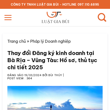
Bỏ
CÔNG TY TNHH LUẬT GIA BÙI - HOTLINE 097.110.6895
qua
nội
dung
Trang chủ
»
Pháp lý Doanh nghiệp
Thay đổi Đăng ký kinh doanh tại
Bà Rịa – Vũng Tàu: Hồ sơ, thủ tục
chi tiết 2025
ĐĂNG VÀO
19/03/2024
BỞI
BÙI THÚY
|
POST VIEW :
364