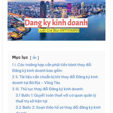
Mục lục
ẩn
1
I. Các trường hợp cần phải tiến hành thay đổi
Đăng ký kinh doanh bao gồm:
2
II. Tài liệu cần chuẩn bị khi thay đổi Đăng ký kinh
doanh tại Bà Rịa – Vũng Tàu
3
III. Thủ tục thay đổi Đăng ký kinh doanh:
3.1
Bước 1: Quyết toán thuế với cơ quan quản lý
thuế trụ sở hiện tại
3.2
Bước 2: Soạn thảo hồ sơ thay đổi đăng ký kinh