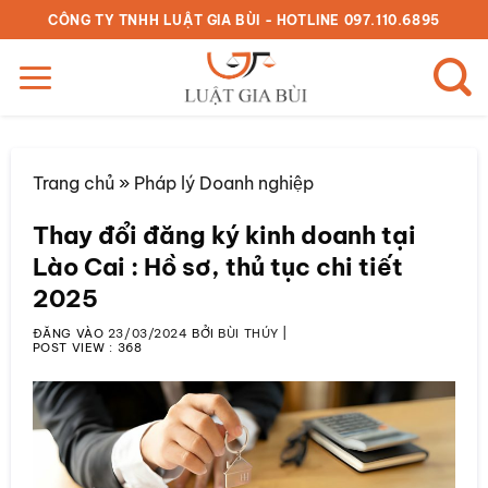
Bỏ
CÔNG TY TNHH LUẬT GIA BÙI - HOTLINE 097.110.6895
qua
nội
dung
Trang chủ
»
Pháp lý Doanh nghiệp
Thay đổi đăng ký kinh doanh tại
Lào Cai : Hồ sơ, thủ tục chi tiết
2025
ĐĂNG VÀO
23/03/2024
BỞI
BÙI THÚY
|
POST VIEW :
368