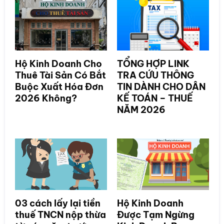
Hộ Kinh Doanh Cho
TỔNG HỢP LINK
Thuê Tài Sản Có Bắt
TRA CỨU THÔNG
Buộc Xuất Hóa Đơn
TIN DÀNH CHO DÂN
2026 Không?
KẾ TOÁN – THUẾ
NĂM 2026
03 cách lấy lại tiền
Hộ Kinh Doanh
thuế TNCN nộp thừa
Được Tạm Ngừng