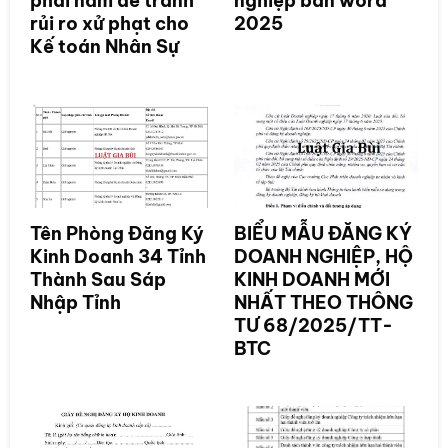
phải nắm để tránh
nghiệp bản word
rủi ro xử phạt cho
2025
Kế toán Nhân Sự
Tên Phòng Đăng Ký
BIỂU MẪU ĐĂNG KÝ
Kinh Doanh 34 Tỉnh
DOANH NGHIỆP, HỘ
Thành Sau Sáp
KINH DOANH MỚI
Nhập Tỉnh
NHẤT THEO THÔNG
TƯ 68/2025/TT-
BTC