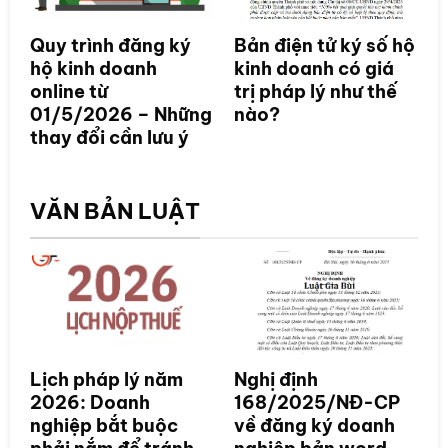
Quy trình đăng ký
Bản điện tử ký số hộ
hộ kinh doanh
kinh doanh có giá
online từ
trị pháp lý như thế
01/5/2026 – Những
nào?
thay đổi cần lưu ý
VĂN BẢN LUẬT
Lịch pháp lý năm
Nghị định
2026: Doanh
168/2025/NĐ-CP
nghiệp bắt buộc
về đăng ký doanh