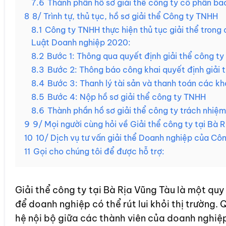
7.6
Thành phần hồ sơ giải thể công ty cổ phần ba
8
8/ Trình tự, thủ tục, hồ sơ giải thể Công ty TNHH
8.1
Công ty TNHH thực hiện thủ tục giải thể trong
Luật Doanh nghiệp 2020:
8.2
Bước 1: Thông qua quyết định giải thể công t
8.3
Bước 2: Thông báo công khai quyết định giải 
8.4
Bước 3: Thanh lý tài sản và thanh toán các k
8.5
Bước 4: Nộp hồ sơ giải thể công ty TNHH
8.6
Thành phần hồ sơ giải thể công ty trách nhiệ
9
9/ Mọi người cùng hỏi về Giải thể công ty tại Bà R
10
10/ Dịch vụ tư vấn giải thể Doanh nghiệp của Công
11
Gọi cho chúng tôi để được hỗ trợ:
Giải thể công ty tại Bà Rịa Vũng Tàu là một
để doanh nghiệp có thể rút lui khỏi thị trường.
hệ nội bộ giữa các thành viên của doanh nghiệp