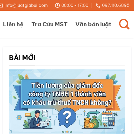
info@luatgiabui.com
08:00 - 17:00
097.110.6895
Liên hệ
Tra Cứu MST
Văn bản luật
BÀI MỚI