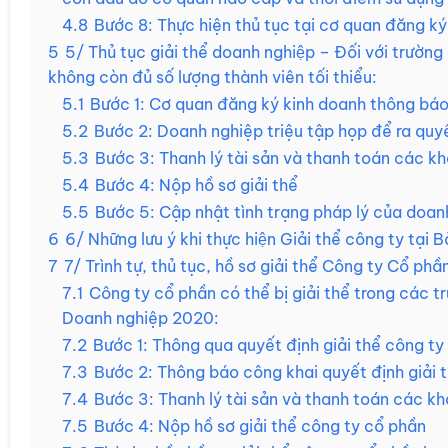
4.8
Bước 8: Thực hiện thủ tục tại cơ quan đăng k
5
5/ Thủ tục giải thể doanh nghiệp – Đối với trườn
không còn đủ số lượng thành viên tối thiểu:
5.1
Bước 1: Cơ quan đăng ký kinh doanh thông báo
5.2
Bước 2: Doanh nghiệp triệu tập họp để ra quyế
5.3
Bước 3: Thanh lý tài sản và thanh toán các k
5.4
Bước 4: Nộp hồ sơ giải thể
5.5
Bước 5: Cập nhật tình trạng pháp lý của doan
6
6/ Những lưu ý khi thực hiện Giải thể công ty tại Ba
7
7/ Trình tự, thủ tục, hồ sơ giải thể Công ty Cổ phầ
7.1
Công ty cổ phần có thể bị giải thể trong các 
Doanh nghiệp 2020:
7.2
Bước 1: Thông qua quyết định giải thể công ty
7.3
Bước 2: Thông báo công khai quyết định giải 
7.4
Bước 3: Thanh lý tài sản và thanh toán các k
7.5
Bước 4: Nộp hồ sơ giải thể công ty cổ phần