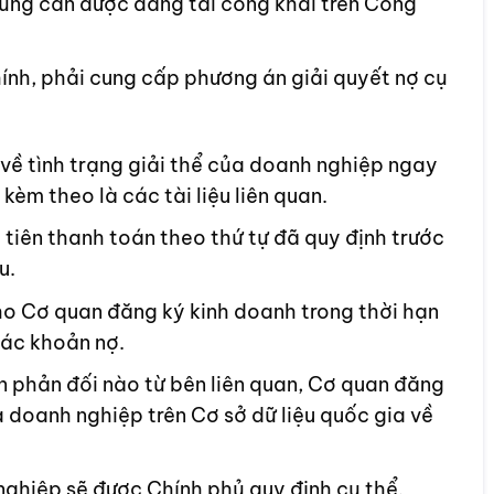
 cũng cần được đăng tải công khai trên Cổng
ính, phải cung cấp phương án giải quyết nợ cụ
về tình trạng giải thể của doanh nghiệp ngay
kèm theo là các tài liệu liên quan.
iên thanh toán theo thứ tự đã quy định trước
u.
ho Cơ quan đăng ký kinh doanh trong thời hạn
các khoản nợ.
n phản đối nào từ bên liên quan, Cơ quan đăng
 doanh nghiệp trên Cơ sở dữ liệu quốc gia về
h nghiệp sẽ được Chính phủ quy định cụ thể.