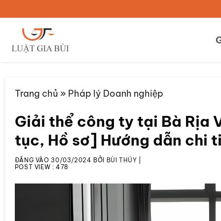
Bỏ
qua
nội
G
dung
Trang chủ
»
Pháp lý Doanh nghiệp
Giải thể công ty tại Bà Rịa 
tục, Hồ sơ] Hướng dẫn chi 
ĐĂNG VÀO
30/03/2024
BỞI
BÙI THÚY
|
POST VIEW :
478