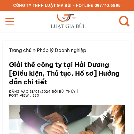
Bỏ
CÔNG TY TNHH LUẬT GIA BÙI - HOTLINE 097.110.6895
qua
nội
dung
Trang chủ
»
Pháp lý Doanh nghiệp
Giải thể công ty tại Hải Dương
[Điều kiện, Thủ tục, Hồ sơ] Hướng
dẫn chi tiết
ĐĂNG VÀO
31/03/2024
BỞI
BÙI THÚY
|
POST VIEW :
380