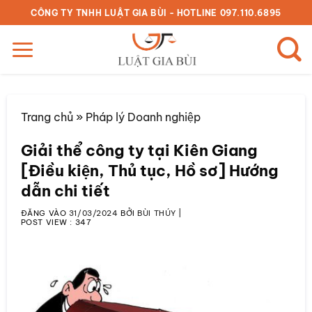
Bỏ
CÔNG TY TNHH LUẬT GIA BÙI - HOTLINE 097.110.6895
qua
nội
dung
Trang chủ
»
Pháp lý Doanh nghiệp
Giải thể công ty tại Kiên Giang
[Điều kiện, Thủ tục, Hồ sơ] Hướng
dẫn chi tiết
ĐĂNG VÀO
31/03/2024
BỞI
BÙI THÚY
|
POST VIEW :
347