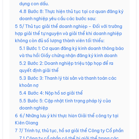
dụng con dấu.
4.8
Bước 8: Thực hiện thủ tục tại cơ quan đăng ký
doanh nghiệp yêu cầu các bước sau:
5
5/ Thủ tục giải thể doanh nghiệp – Đối với trường
hợp giải thể tự nguyện và giải thể khi doanh nghiệp
không còn đủ số lượng thành viên tối thiểu:
5.1
Bước 1: Cơ quan đăng ký kinh doanh thông báo
và thu hồi Giấy chứng nhận đăng ký kinh doanh
5.2
Bước 2: Doanh nghiệp triệu tập họp để ra
quyết định giải thể
5.3
Bước 3: Thanh lý tài sản và thanh toán các
khoản nợ
5.4
Bước 4: Nộp hồ sơ giải thể
5.5
Bước 5: Cập nhật tình trạng pháp lý của
doanh nghiệp
6
6/ Những lưu ý khi thực hiện Giải thể công ty tại
Kiên Giang
7
7/ Trình tự, thủ tục, hồ sơ giải thể Công ty Cổ phần
7.1
Công ty cổ phần có thể bị giải thể trong các