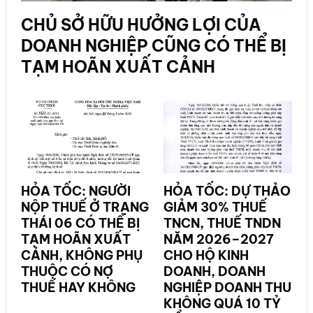
CHỦ SỞ HỮU HƯỞNG LỢI CỦA
DOANH NGHIỆP CŨNG CÓ THỂ BỊ
TẠM HOÃN XUẤT CẢNH
HỎA TỐC: NGƯỜI
HỎA TỐC: DỰ THẢO
NỘP THUẾ Ở TRẠNG
GIẢM 30% THUẾ
THÁI 06 CÓ THỂ BỊ
TNCN, THUẾ TNDN
TẠM HOÃN XUẤT
NĂM 2026–2027
CẢNH, KHÔNG PHỤ
CHO HỘ KINH
THUỘC CÓ NỢ
DOANH, DOANH
THUẾ HAY KHÔNG
NGHIỆP DOANH THU
KHÔNG QUÁ 10 TỶ