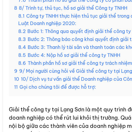
7.6
Thành phần hồ sơ giải thể công ty cổ phần ba
8
8/ Trình tự, thủ tục, hồ sơ giải thể Công ty TNHH
8.1
Công ty TNHH thực hiện thủ tục giải thể trong
Luật Doanh nghiệp 2020:
8.2
Bước 1: Thông qua quyết định giải thể công t
8.3
Bước 2: Thông báo công khai quyết định giải 
8.4
Bước 3: Thanh lý tài sản và thanh toán các k
8.5
Bước 4: Nộp hồ sơ giải thể công ty TNHH
8.6
Thành phần hồ sơ giải thể công ty trách nhiệ
9
9/ Mọi người cùng hỏi về Giải thể công ty tại Lạ
10
10/ Dịch vụ tư vấn giải thể Doanh nghiệp của Công
11
Gọi cho chúng tôi để được hỗ trợ:
Giải thể công ty tại Lạng Sơn là một quy trì
doanh nghiệp có thể rút lui khỏi thị trường. Qu
nội bộ giữa các thành viên của doanh nghiệp mà