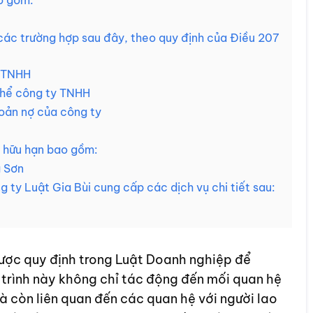
o gồm:
 các trường hợp sau đây, theo quy định của Điều 207
y TNHH
thể công ty TNHH
hoản nợ của công ty
m hữu hạn bao gồm:
ng Sơn
 ty Luật Gia Bùi cung cấp các dịch vụ chi tiết sau:
nh được quy định trong Luật Doanh nghiệp để
á trình này không chỉ tác động đến mối quan hệ
 còn liên quan đến các quan hệ với người lao