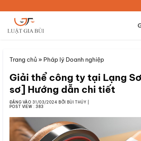
Bỏ
qua
nội
G
dung
Trang chủ
»
Pháp lý Doanh nghiệp
Giải thể công ty tại Lạng Sơ
sơ] Hướng dẫn chi tiết
ĐĂNG VÀO
31/03/2024
BỞI
BÙI THÚY
|
POST VIEW :
383