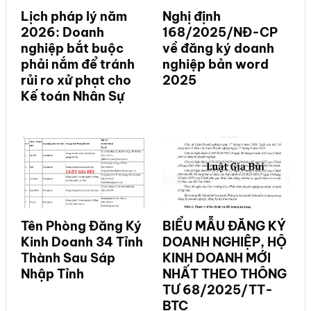
Lịch pháp lý năm
Nghị định
2026: Doanh
168/2025/NĐ-CP
nghiệp bắt buộc
về đăng ký doanh
phải nắm để tránh
nghiệp bản word
rủi ro xử phạt cho
2025
Kế toán Nhân Sự
Tên Phòng Đăng Ký
BIỂU MẪU ĐĂNG KÝ
Kinh Doanh 34 Tỉnh
DOANH NGHIỆP, HỘ
Thành Sau Sáp
KINH DOANH MỚI
Nhập Tỉnh
NHẤT THEO THÔNG
TƯ 68/2025/TT-
BTC