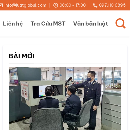
info@luatgiabui.com
08:00 - 17:00
097.110.6895
Liên hệ
Tra Cứu MST
Văn bản luật
BÀI MỚI