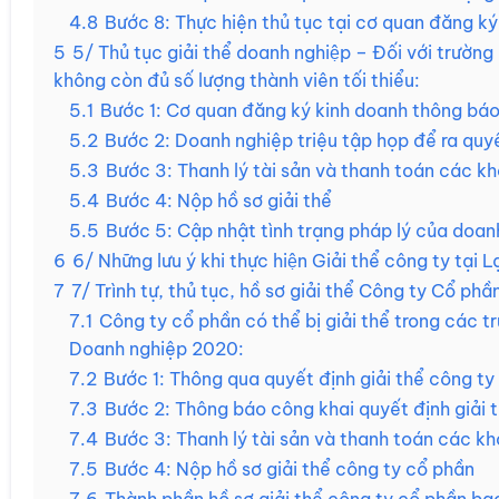
4.8
Bước 8: Thực hiện thủ tục tại cơ quan đăng k
5
5/ Thủ tục giải thể doanh nghiệp – Đối với trườn
không còn đủ số lượng thành viên tối thiểu:
5.1
Bước 1: Cơ quan đăng ký kinh doanh thông báo
5.2
Bước 2: Doanh nghiệp triệu tập họp để ra quyế
5.3
Bước 3: Thanh lý tài sản và thanh toán các k
5.4
Bước 4: Nộp hồ sơ giải thể
5.5
Bước 5: Cập nhật tình trạng pháp lý của doan
6
6/ Những lưu ý khi thực hiện Giải thể công ty tại 
7
7/ Trình tự, thủ tục, hồ sơ giải thể Công ty Cổ phầ
7.1
Công ty cổ phần có thể bị giải thể trong các 
Doanh nghiệp 2020:
7.2
Bước 1: Thông qua quyết định giải thể công ty
7.3
Bước 2: Thông báo công khai quyết định giải 
7.4
Bước 3: Thanh lý tài sản và thanh toán các k
7.5
Bước 4: Nộp hồ sơ giải thể công ty cổ phần