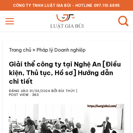
Bỏ
CÔNG TY TNHH LUẬT GIA BÙI - HOTLINE 097.110.6895
qua
nội
dung
Trang chủ
»
Pháp lý Doanh nghiệp
Giải thể công ty tại Nghệ An [Điều
kiện, Thủ tục, Hồ sơ] Hướng dẫn
chi tiết
ĐĂNG VÀO
31/03/2024
BỞI
BÙI THÚY
|
POST VIEW :
363