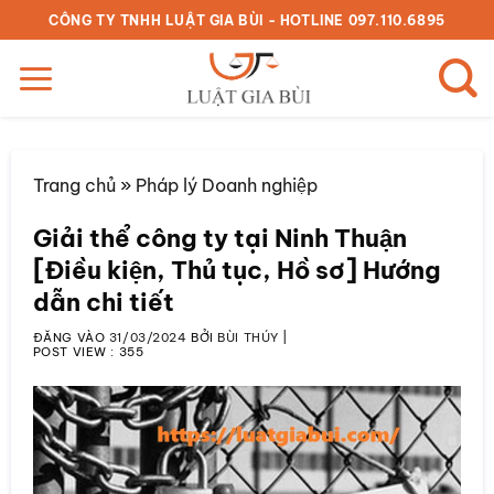
Bỏ
CÔNG TY TNHH LUẬT GIA BÙI - HOTLINE 097.110.6895
qua
nội
dung
Trang chủ
»
Pháp lý Doanh nghiệp
Giải thể công ty tại Ninh Thuận
[Điều kiện, Thủ tục, Hồ sơ] Hướng
dẫn chi tiết
ĐĂNG VÀO
31/03/2024
BỞI
BÙI THÚY
|
POST VIEW :
355