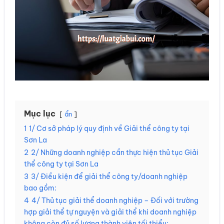
Mục lục
ẩn
1
1/ Cơ sở pháp lý quy định về Giải thể công ty tại
Sơn La
2
2/ Những doanh nghiệp cần thực hiện thủ tục Giải
thể công ty tại Sơn La
3
3/ Điều kiện để giải thể công ty/doanh nghiệp
bao gồm:
4
4/ Thủ tục giải thể doanh nghiệp – Đối với trường
hợp giải thể tự nguyện và giải thể khi doanh nghiệp
không còn đủ số lượng thành viên tối thiểu: