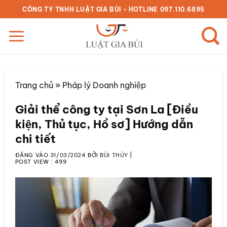
Bỏ
CÔNG TY TNHH LUẬT GIA BÙI - HOTLINE 097.110.6895
qua
nội
dung
Trang chủ
»
Pháp lý Doanh nghiệp
Giải thể công ty tại Sơn La [Điều
kiện, Thủ tục, Hồ sơ] Hướng dẫn
chi tiết
ĐĂNG VÀO
31/03/2024
BỞI
BÙI THÚY
|
POST VIEW :
499