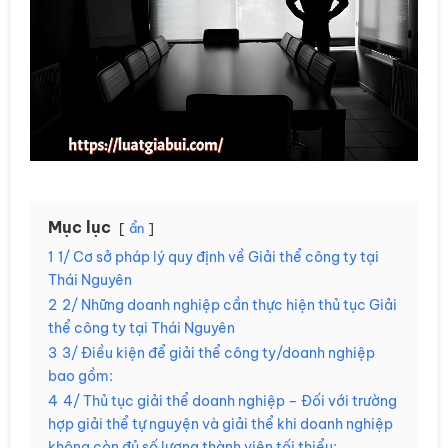
Mục lục
ẩn
1
1/ Cơ sở pháp lý quy định về Giải thể công ty tại
Thái Nguyên
2
2/ Những doanh nghiệp cần thực hiện thủ tục Giải
thể công ty tại Thái Nguyên
3
3/ Điều kiện để giải thể công ty/doanh nghiệp
bao gồm:
4
4/ Thủ tục giải thể doanh nghiệp – Đối với trường
hợp giải thể tự nguyện và giải thể khi doanh nghiệp
không còn đủ số lượng thành viên tối thiểu: