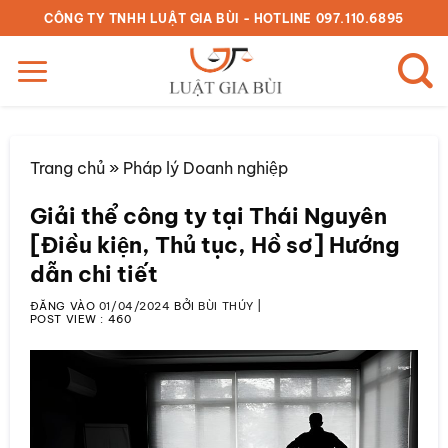
Bỏ
CÔNG TY TNHH LUẬT GIA BÙI - HOTLINE 097.110.6895
qua
nội
dung
Trang chủ
»
Pháp lý Doanh nghiệp
Giải thể công ty tại Thái Nguyên
[Điều kiện, Thủ tục, Hồ sơ] Hướng
dẫn chi tiết
ĐĂNG VÀO
01/04/2024
BỞI
BÙI THÚY
|
POST VIEW :
460