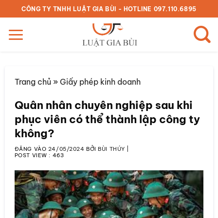
Bỏ
CÔNG TY TNHH LUẬT GIA BÙI - HOTLINE 097.110.6895
qua
nội
dung
Trang chủ
»
Giấy phép kinh doanh
Quân nhân chuyên nghiệp sau khi
phục viên có thể thành lập công ty
không?
ĐĂNG VÀO
24/05/2024
BỞI
BÙI THÚY
|
POST VIEW :
463