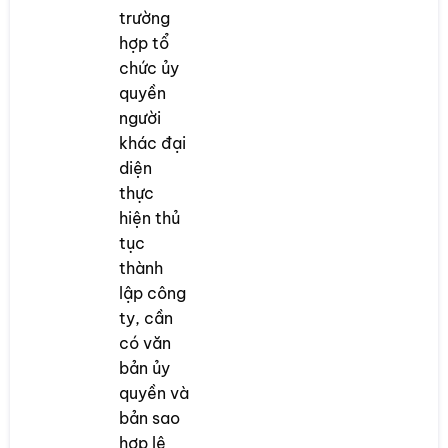
trường
hợp tổ
chức ủy
quyền
người
khác đại
diện
thực
hiện thủ
tục
thành
lập công
ty, cần
có văn
bản ủy
quyền và
bản sao
hợp lệ