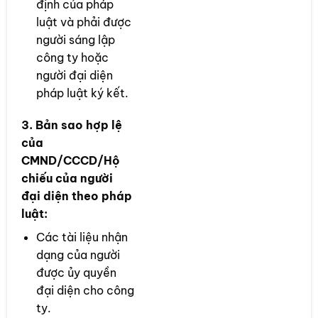
định của pháp
luật và phải được
người sáng lập
công ty hoặc
người đại diện
pháp luật ký kết.
3. Bản sao hợp lệ
của
CMND/CCCD/Hộ
chiếu của người
đại diện theo pháp
luật:
Các tài liệu nhận
dạng của người
được ủy quyền
đại diện cho công
ty.