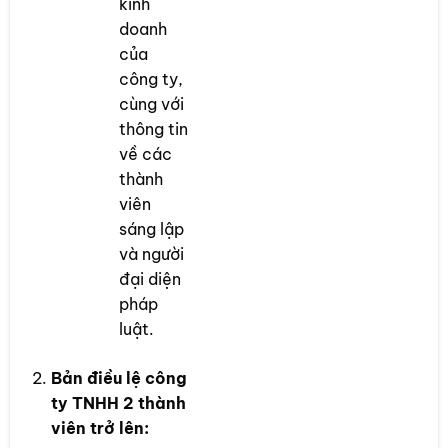
kinh
doanh
của
công ty,
cùng với
thông tin
về các
thành
viên
sáng lập
và người
đại diện
pháp
luật.
Bản điều lệ công
ty TNHH 2 thành
viên trở lên: