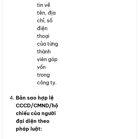
tin về
tên, địa
chỉ, số
điện
thoại
của từng
thành
viên góp
vốn
trong
công ty.
Bản sao hợp lệ
CCCD/CMND/hộ
chiếu của người
đại diện theo
pháp luật: