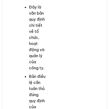
Đây là
văn bản
quy định
chi tiết
về tổ
chức,
hoạt
động và
quản lý
của
công ty.
Bản điều
lệ cần
tuân thủ
đúng
quy định
của