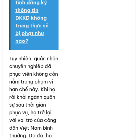
tình đăng ký
thông tin
DKKD không
trung thực sẽ
bị phạt như
nào?
Tuy nhiên, quân nhân
chuyên nghiệp đã
phục viên không còn
nằm trong phạm vi
hạn chế này. Khi họ
rời khỏi ngành quân
sự sau thời gian
phục vụ, họ trở lại
với vai trò của công
dân Việt Nam bình
thường. Do đó, họ