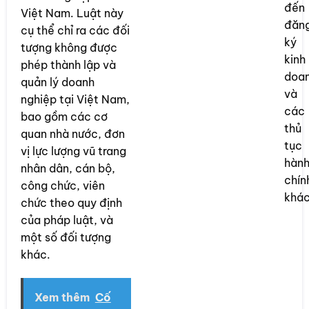
đến
Việt Nam. Luật này
đăn
cụ thể chỉ ra các đối
ký
tượng không được
kinh
phép thành lập và
doa
quản lý doanh
và
nghiệp tại Việt Nam,
các
bao gồm các cơ
thủ
quan nhà nước, đơn
tục
vị lực lượng vũ trang
hàn
nhân dân, cán bộ,
chín
công chức, viên
khác
chức theo quy định
của pháp luật, và
một số đối tượng
khác.
Xem thêm
Cố