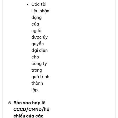
Các tài
liệu nhận
dạng
của
người
được ủy
quyền
đại diện
cho
công ty
trong
quá trình
thành
lập.
Bản sao hợp lệ
CCCD/CMND/hộ
chiếu của các