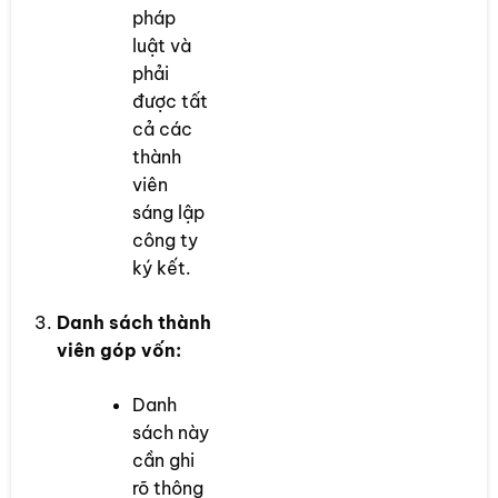
pháp
luật và
phải
được tất
cả các
thành
viên
sáng lập
công ty
ký kết.
Danh sách thành
viên góp vốn:
Danh
sách này
cần ghi
rõ thông