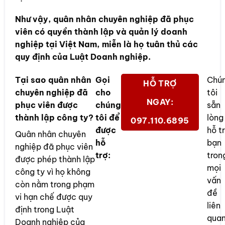
Như vậy, quân nhân chuyên nghiệp đã phục
viên có quyền thành lập và quản lý doanh
nghiệp tại Việt Nam, miễn là họ tuân thủ các
quy định của Luật Doanh nghiệp.
Tại sao quân nhân
Gọi
Chú
HỖ TRỢ
chuyên nghiệp đã
cho
tôi
NGAY:
phục viên được
chúng
sẵn
thành lập công ty?
tôi để
lòng
097.110.6895
được
hỗ t
Quân nhân chuyên
hỗ
bạn
nghiệp đã phục viên
trợ:
tron
được phép thành lập
mọi
công ty vì họ không
vấn
còn nằm trong phạm
đề
vi hạn chế được quy
liên
định trong Luật
qua
Doanh nghiệp của