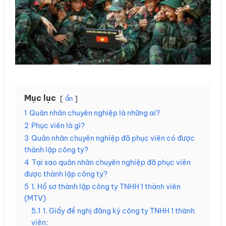
Mục lục
ẩn
1
Quân nhân chuyên nghiệp là những ai?
2
Phục viên là gì?
3
Quân nhân chuyên nghiệp đã phục viên có được
thành lập công ty?
4
Tại sao quân nhân chuyên nghiệp đã phục viên
được thành lập công ty?
5
1. Hồ sơ thành lập công ty TNHH 1 thành viên
(MTV)
5.1
1. Giấy đề nghị đăng ký công ty TNHH 1 thành
viên: