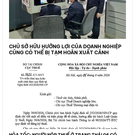
CHỦ SỞ HỮU HƯỞNG LỢI CỦA DOANH NGHIỆP
CŨNG CÓ THỂ BỊ TẠM HOÃN XUẤT CẢNH