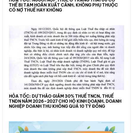
HỎA TỐC: NGƯỜI NỘP THUẾ Ở TRẠNG THÁI 06 CÓ
THỂ BỊ TẠM HOÃN XUẤT CẢNH, KHÔNG PHỤ THUỘC
CÓ NỢ THUẾ HAY KHÔNG
HỎA TỐC: DỰ THẢO GIẢM 30% THUẾ TNCN, THUẾ
TNDN NĂM 2026–2027 CHO HỘ KINH DOANH, DOANH
NGHIỆP DOANH THU KHÔNG QUÁ 10 TỶ ĐỒNG