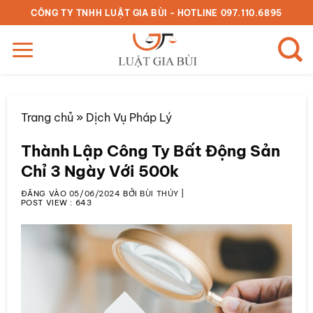
Bỏ
CÔNG TY TNHH LUẬT GIA BÙI - HOTLINE 097.110.6895
qua
nội
dung
Trang chủ
»
Dịch Vụ Pháp Lý
Thành Lập Công Ty Bất Động Sản
Chỉ 3 Ngày Với 500k
ĐĂNG VÀO
05/06/2024
BỞI
BÙI THÚY
|
POST VIEW :
643