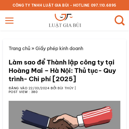
Bỏ
CÔNG TY TNHH LUẬT GIA BÙI - HOTLINE 097.110.6895
qua
nội
dung
Trang chủ
»
Giấy phép kinh doanh
Làm sao để Thành lập công ty tại
Hoàng Mai – Hà Nội: Thủ tục- Quy
trình- Chi phí [2025]
ĐĂNG VÀO
22/03/2024
BỞI
BÙI THÚY
|
POST VIEW :
380