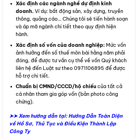
Xác định các ngành nghề dự định kinh
doanh.
Ví dụ: bất động sản, xây dựng, truyền
thông, quảng cáo… Chúng tôi sẽ tiến hành soạn
và áp mã ngành chi tiết theo quy định hiện
hành.
Xác định số vốn của doanh nghiệp:
Mức vốn
ảnh hưởng đến số thuế môn bài hằng năm phải
đóng, để được tư vấn cụ thể về vốn Quý khách
liên hệ đến Luật sư theo 0971106895 để được
hỗ trợ chi tiết.
Chuẩn bị CMND/CCCD/hộ chiếu
của tất cả
cá nhân tham gia góp vốn (bản photo công
chứng).
➤➤ Xem hướng dẫn tại: Hướng Dẫn Toàn Diện
về Hồ Sơ, Thủ Tục và Điều Kiện Thành Lập
Công Ty