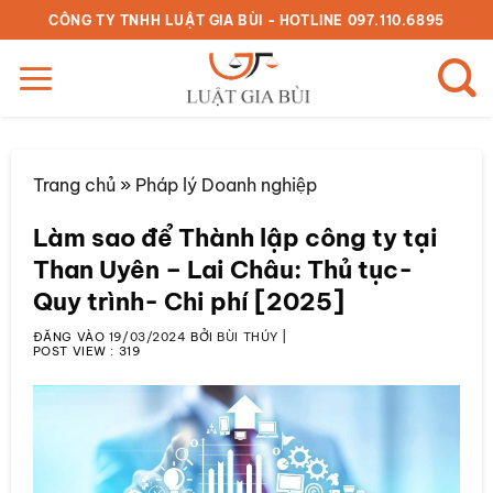
Bỏ
CÔNG TY TNHH LUẬT GIA BÙI - HOTLINE 097.110.6895
qua
nội
dung
Trang chủ
»
Pháp lý Doanh nghiệp
Làm sao để Thành lập công ty tại
Than Uyên – Lai Châu: Thủ tục-
Quy trình- Chi phí [2025]
ĐĂNG VÀO
19/03/2024
BỞI
BÙI THÚY
|
POST VIEW :
319