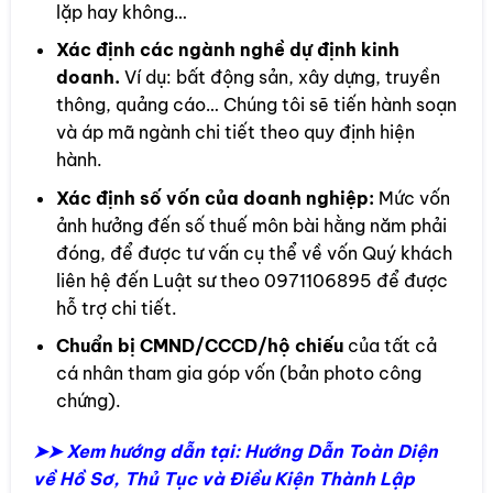
lặp hay không…
Xác định các ngành nghề dự định kinh
doanh.
Ví dụ: bất động sản, xây dựng, truyền
thông, quảng cáo… Chúng tôi sẽ tiến hành soạn
và áp mã ngành chi tiết theo quy định hiện
hành.
Xác định số vốn của doanh nghiệp:
Mức vốn
ảnh hưởng đến số thuế môn bài hằng năm phải
đóng, để được tư vấn cụ thể về vốn Quý khách
liên hệ đến Luật sư theo 0971106895 để được
hỗ trợ chi tiết.
Chuẩn bị CMND/CCCD/hộ chiếu
của tất cả
cá nhân tham gia góp vốn (bản photo công
chứng).
➤➤ Xem hướng dẫn tại: Hướng Dẫn Toàn Diện
về Hồ Sơ, Thủ Tục và Điều Kiện Thành Lập