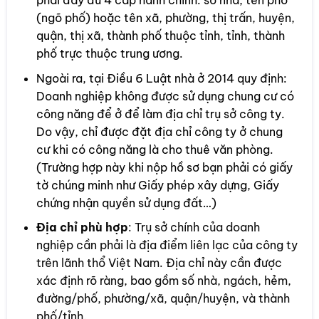
phải đầy đủ 4 cấp hành chính: số nhà, tên phố
(ngõ phố) hoặc tên xã, phường, thị trấn, huyện,
quận, thị xã, thành phố thuộc tỉnh, tỉnh, thành
phố trực thuộc trung ương.
Ngoài ra, tại Điều 6 Luật nhà ở 2014 quy định:
Doanh nghiệp không được sử dụng chung cư có
công năng để ở để làm địa chỉ trụ sở công ty.
Do vậy, chỉ được đặt địa chỉ công ty ở chung
cư khi có công năng là cho thuê văn phòng.
(Trường hợp này khi nộp hồ sơ bạn phải có giấy
tờ chúng minh như Giấy phép xây dựng, Giấy
chứng nhận quyền sử dụng đất…)
Địa chỉ phù hợp
: Trụ sở chính của doanh
nghiệp cần phải là địa điểm liên lạc của công ty
trên lãnh thổ Việt Nam. Địa chỉ này cần được
xác định rõ ràng, bao gồm số nhà, ngách, hẻm,
đường/phố, phường/xã, quận/huyện, và thành
phố/tỉnh.