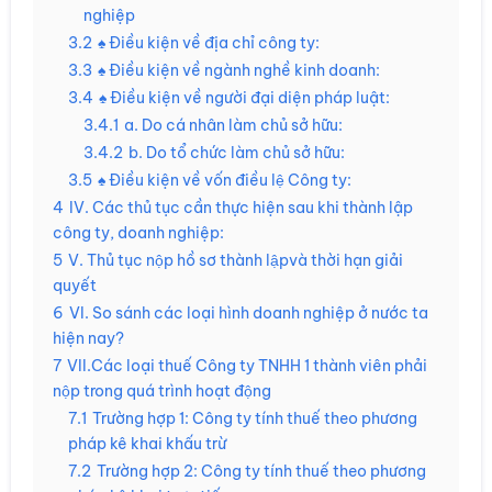
nghiệp
3.2
♠ Điều kiện về địa chỉ công ty:
3.3
♠ Điều kiện về ngành nghề kinh doanh:
3.4
♠ Điều kiện về người đại diện pháp luật:
3.4.1
a. Do cá nhân làm chủ sở hữu:
3.4.2
b. Do tổ chức làm chủ sở hữu:
3.5
♠ Điều kiện về vốn điều lệ Công ty:
4
IV. Các thủ tục cần thực hiện sau khi thành lập
công ty, doanh nghiệp:
5
V. Thủ tục nộp hồ sơ thành lậpvà thời hạn giải
quyết
6
VI. So sánh các loại hình doanh nghiệp ở nước ta
hiện nay?
7
VII.Các loại thuế Công ty TNHH 1 thành viên phải
nộp trong quá trình hoạt động
7.1
Trường hợp 1: Công ty tính thuế theo phương
pháp kê khai khấu trừ
7.2
Trường hợp 2: Công ty tính thuế theo phương