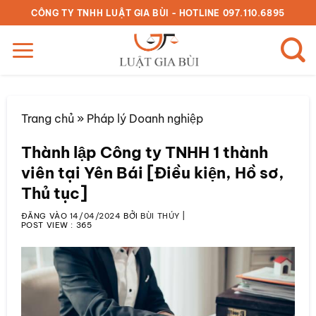
Bỏ
CÔNG TY TNHH LUẬT GIA BÙI - HOTLINE 097.110.6895
qua
nội
dung
Trang chủ
»
Pháp lý Doanh nghiệp
Thành lập Công ty TNHH 1 thành
viên tại Yên Bái [Điều kiện, Hồ sơ,
Thủ tục]
ĐĂNG VÀO
14/04/2024
BỞI
BÙI THÚY
|
POST VIEW :
365