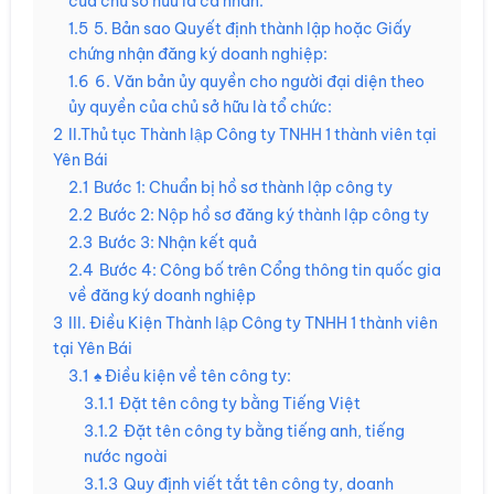
của chủ sở hữu là cá nhân:
1.5
5. Bản sao Quyết định thành lập hoặc Giấy
chứng nhận đăng ký doanh nghiệp:
1.6
6. Văn bản ủy quyền cho người đại diện theo
ủy quyền của chủ sở hữu là tổ chức:
2
II.Thủ tục Thành lập Công ty TNHH 1 thành viên tại
Yên Bái
2.1
Bước 1: Chuẩn bị hồ sơ thành lập công ty
2.2
Bước 2: Nộp hồ sơ đăng ký thành lập công ty
2.3
Bước 3: Nhận kết quả
2.4
Bước 4: Công bố trên Cổng thông tin quốc gia
về đăng ký doanh nghiệp
3
III. Điều Kiện Thành lập Công ty TNHH 1 thành viên
tại Yên Bái
3.1
♠ Điều kiện về tên công ty:
3.1.1
Đặt tên công ty bằng Tiếng Việt
3.1.2
Đặt tên công ty bằng tiếng anh, tiếng
nước ngoài
3.1.3
Quy định viết tắt tên công ty, doanh