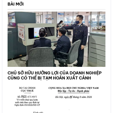
BÀI MỚI
CHỦ SỞ HỮU HƯỞNG LỢI CỦA DOANH NGHIỆP
CŨNG CÓ THỂ BỊ TẠM HOÃN XUẤT CẢNH