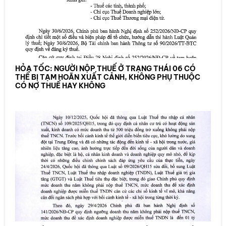
HỎA TỐC: NGƯỜI NỘP THUẾ Ở TRẠNG THÁI 06 CÓ
THỂ BỊ TẠM HOÃN XUẤT CẢNH, KHÔNG PHỤ THUỘC
CÓ NỢ THUẾ HAY KHÔNG