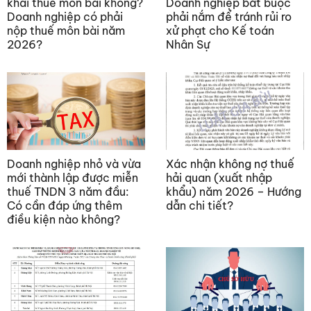
khai thuế môn bài không?
Doanh nghiệp bắt buộc
Doanh nghiệp có phải
phải nắm để tránh rủi ro
nộp thuế môn bài năm
xử phạt cho Kế toán
2026?
Nhân Sự
Doanh nghiệp nhỏ và vừa
Xác nhận không nợ thuế
mới thành lập được miễn
hải quan (xuất nhập
thuế TNDN 3 năm đầu:
khẩu) năm 2026 – Hướng
Có cần đáp ứng thêm
dẫn chi tiết?
điều kiện nào không?