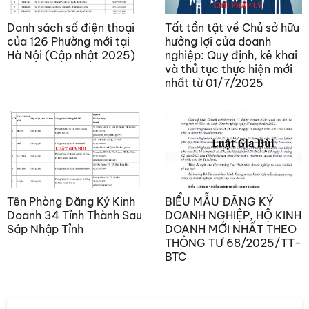
Danh sách số điện thoại
Tất tần tật về Chủ sở hữu
của 126 Phường mới tại
hưởng lợi của doanh
Hà Nội (Cập nhật 2025)
nghiệp: Quy định, kê khai
và thủ tục thực hiện mới
nhất từ 01/7/2025
Tên Phòng Đăng Ký Kinh
BIỂU MẪU ĐĂNG KÝ
Doanh 34 Tỉnh Thành Sau
DOANH NGHIỆP, HỘ KINH
Sáp Nhập Tỉnh
DOANH MỚI NHẤT THEO
THÔNG TƯ 68/2025/TT-
BTC