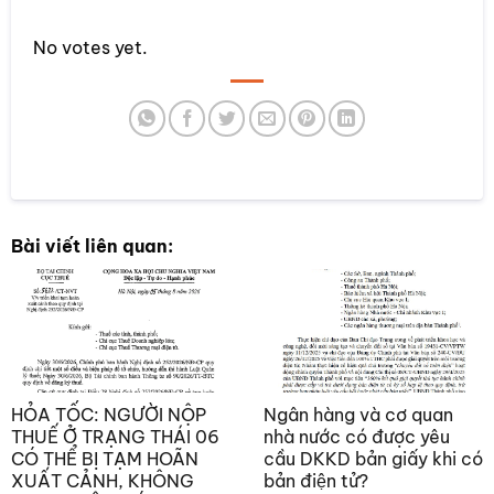
Rate this item:
No votes yet.
SUBMIT RATING
Bài viết liên quan:
HỎA TỐC: NGƯỜI NỘP
Ngân hàng và cơ quan
THUẾ Ở TRẠNG THÁI 06
nhà nước có được yêu
CÓ THỂ BỊ TẠM HOÃN
cầu DKKD bản giấy khi có
XUẤT CẢNH, KHÔNG
bản điện tử?