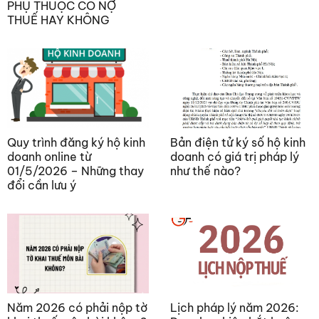
PHỤ THUỘC CÓ NỢ
THUẾ HAY KHÔNG
Quy trình đăng ký hộ kinh
Bản điện tử ký số hộ kinh
doanh online từ
doanh có giá trị pháp lý
01/5/2026 – Những thay
như thế nào?
đổi cần lưu ý
Năm 2026 có phải nộp tờ
Lịch pháp lý năm 2026: