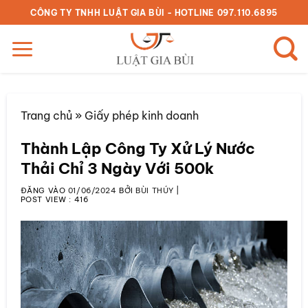
Bỏ
CÔNG TY TNHH LUẬT GIA BÙI - HOTLINE 097.110.6895
qua
nội
dung
Trang chủ
»
Giấy phép kinh doanh
Thành Lập Công Ty Xử Lý Nước
Thải Chỉ 3 Ngày Với 500k
ĐĂNG VÀO
01/06/2024
BỞI
BÙI THÚY
|
POST VIEW :
416