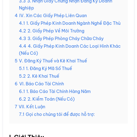
3.3
3. Nhận Giấy Chứng Nhận Đăng Ký Doanh
Nghiệp
4
IV. Xin Các Giấy Phép Liên Quan
4.1
1. Giấy Phép Kinh Doanh Ngành Nghề Đặc Thù
4.2
2. Giấy Phép Về Môi Trường
4.3
3. Giấy Phép Phòng Cháy Chữa Cháy
4.4
4. Giấy Phép Kinh Doanh Các Loại Hình Khác
(Nếu Có)
5
V. Đăng Ký Thuế và Kê Khai Thuế
5.1
1. Đăng Ký Mã Số Thuế
5.2
2. Kê Khai Thuế
6
VI. Báo Cáo Tài Chính
6.1
1. Báo Cáo Tài Chính Hàng Năm
6.2
2. Kiểm Toán (Nếu Có)
7
VII. Kết Luận
7.1
Gọi cho chúng tôi để được hỗ trợ:
I. Giới Thiệu