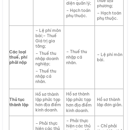
thuế địa
diện quản lý;
phương;
– Hạch toán
– Hạch toán
phụ thuộc.
phụ thuộc.
– Lệ phí môn
bài;– Thuế
Giá trị gia
tăng;
– Thuế thu
Các loại
– Thuế thu
– Lệ phí môn
thuế, phí
nhập cá
nhập doanh
bài.
phải nộp
nhân.
nghiệp;
– Thuế thu
nhập cá
nhân.
Hồ sơ thành
Hồ sơ thành
Thủ tục
lập phức tạp
Hồ sơ thành
lập phức tạp
thành lập
hơn địa điểm
lâp đơn giản.
hơn địa điểm
kinh doanh.
kinh doanh.
– Phải thực
– Phải thực
hiện các thủ
– Chỉ phải
hiện các thủ