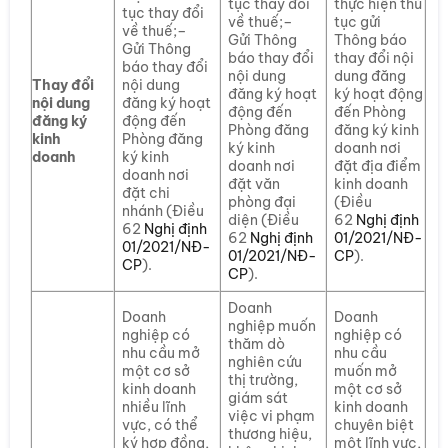
tục thay đổi
thực hiện thủ
tục thay đổi
về thuế;–
tục gửi
về thuế;–
Gửi Thông
Thông báo
Gửi Thông
báo thay đổi
thay đổi nội
báo thay đổi
nội dung
dung đăng
Thay đổi
nội dung
đăng ký hoạt
ký hoạt động
nội dung
đăng ký hoạt
động đến
đến Phòng
đăng ký
động đến
Phòng đăng
đăng ký kinh
kinh
Phòng đăng
ký kinh
doanh nơi
doanh
ký kinh
doanh nơi
đặt địa điểm
doanh nơi
đặt văn
kinh doanh
đặt chi
phòng đại
(Điều
nhánh (Điều
diện (Điều
62
Nghị định
62
Nghị định
62
Nghị định
01/2021/NĐ-
01/2021/NĐ-
01/2021/NĐ-
CP
).
CP
).
CP
).
Doanh
Doanh
Doanh
nghiệp muốn
nghiệp có
nghiệp có
thăm dò
nhu cầu mở
nhu cầu
nghiên cứu
một cơ sở
muốn mở
thị trường,
kinh doanh
một cơ sở
giám sát
nhiều lĩnh
kinh doanh
việc vi phạm
vực, có thể
chuyên biệt
thương hiệu,
ký hợp đồng,
một lĩnh vực,