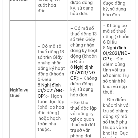
được đăng
được đăng
xuất hóa
ký, sử dụng
ký, sử dụng
đơn.
hóa đơn.
hóa đơn.
– Không có
– Có mã số
mã số thuế
thuế riêng 13
riêng (khoản
số trên Giấy
6 Điều
chứng nhận
– Có mã số
8
Nghị định
đăng ký hoạt
thuế riêng 13
01/2021/NĐ-
động (khoản
số trên Giấy
CP
);– Địa
5 Điều
chứng nhận
điểm cùng
8
Nghị định
đăng ký hoạt
tỉnh với trụ
01/2021/NĐ-
động (khoản
sở chính: Trụ
CP
);– Không
5 Điều
sở chính kê
được đăng
8
Nghị định
khai và nộp
ký, sử dụng
Nghĩa vụ
01/2021/NĐ-
thuế;
hóa đơn
thuế
CP
);– Hạch
– Địa điểm
toán độc lập
– Kê khai
khác tỉnh với
(phải có hóa
thuế độc lập
trụ sở chính:
đơn riêng)
với công ty
đăng ký mã
hoặc hạch
tại cơ quan
số thuế phụ
toán phụ
thuế nơi đặt
thuộc và kê
thuộc.
trụ sở văn
khai tại Cục
phòng đại