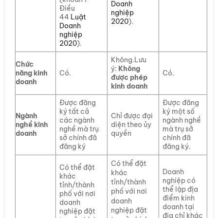
Doanh
Điều
nghiệp
44
Luật
2020
).
Doanh
nghiệp
2020
).
Không.Lưu
Chức
ý:
Không
năng kinh
Có.
Có.
được phép
doanh
kinh doanh
Được đăng
Được đăng
ký tất cả
ký một số
Ngành
Chỉ được đại
các ngành
ngành nghề
nghề kinh
diện theo ủy
nghề mà trụ
mà trụ sở
doanh
quyền
sở chính đã
chính đã
đăng ký
đăng ký.
Có thể đặt
Có thể đặt
Doanh
khác
khác
nghiệp có
tỉnh/thành
tỉnh/thành
thể lập địa
phố với nơi
phố với nơi
điểm kinh
doanh
doanh
doanh tại
nghiệp đặt
nghiệp đặt
địa chỉ khác