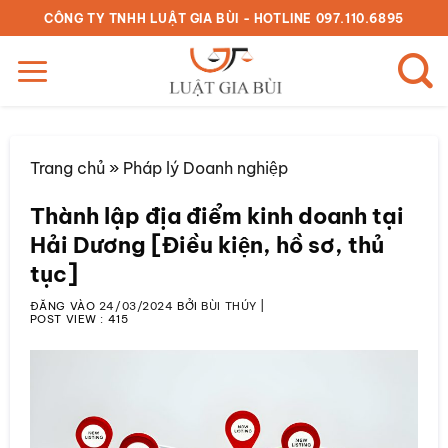
Bỏ
CÔNG TY TNHH LUẬT GIA BÙI - HOTLINE 097.110.6895
qua
nội
dung
Trang chủ
»
Pháp lý Doanh nghiệp
Thành lập địa điểm kinh doanh tại
Hải Dương [Điều kiện, hồ sơ, thủ
tục]
ĐĂNG VÀO
24/03/2024
BỞI
BÙI THÚY
|
POST VIEW :
415