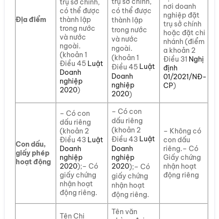
trụ sở chính,
trụ sở chính,
nơi doanh
có thể được
có thể được
nghiệp đặt
Địa điểm
thành lập
thành lập
trụ sở chính
trong nước
trong nước
hoặc đặt chi
và nước
và nước
nhánh (điểm
ngoài.
ngoài.
a khoản 2
(khoản 1
(khoản 1
Điều 31
Nghị
Điều 45
Luật
Luật
Điều 45
định
Doanh
Doanh
01/2021/NĐ-
nghiệp
nghiệp
CP
)
2020
)
2020
)
– Có con
– Có con
dấu riêng
dấu riêng
(khoản 2
(khoản 2
– Không có
Luật
Điều 43
Điều 43
Luật
con dấu
Con dấu,
Doanh
Doanh
riêng.– Có
giấy phép
nghiệp
nghiệp
Giấy chứng
hoạt động
2020
2020
);– Có
nhận hoạt
);– Có
giấy chứng
động riêng
giấy chứng
nhận hoạt
nhận hoạt
động riêng.
động riêng.
Tên văn
Tên Chi