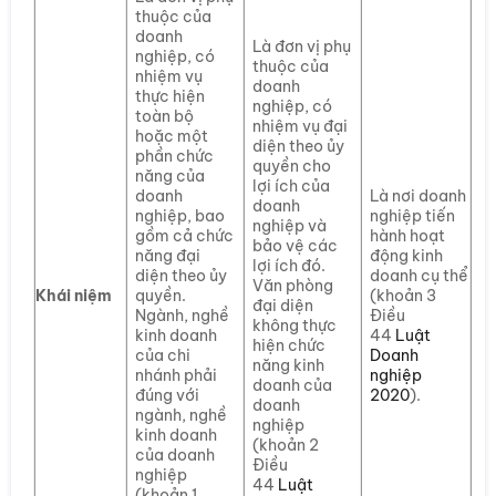
thuộc của
doanh
Là đơn vị phụ
nghiệp, có
thuộc của
nhiệm vụ
doanh
thực hiện
nghiệp, có
toàn bộ
nhiệm vụ đại
hoặc một
diện theo ủy
phần chức
quyền cho
năng của
lợi ích của
doanh
Là nơi doanh
doanh
nghiệp, bao
nghiệp tiến
nghiệp và
gồm cả chức
hành hoạt
bảo vệ các
năng đại
động kinh
lợi ích đó.
diện theo ủy
doanh cụ thể
Văn phòng
Khái niệm
quyền.
(khoản 3
đại diện
Ngành, nghề
Điều
không thực
kinh doanh
44
Luật
hiện chức
của chi
Doanh
năng kinh
nhánh phải
nghiệp
doanh của
đúng với
2020
).
doanh
ngành, nghề
nghiệp
kinh doanh
(khoản 2
của doanh
Điều
nghiệp
44
Luật
(khoản 1