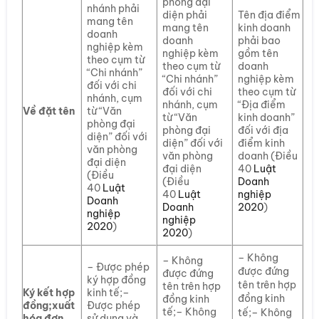
phòng đại
nhánh phải
diện phải
Tên địa điểm
mang tên
mang tên
kinh doanh
doanh
doanh
phải bao
nghiệp kèm
nghiệp kèm
gồm tên
theo cụm từ
theo cụm từ
doanh
“Chi nhánh”
“Chi nhánh”
nghiệp kèm
đối với chi
đối với chi
theo cụm từ
nhánh, cụm
nhánh, cụm
“Địa điểm
Về đặt tên
từ “Văn
từ “Văn
kinh doanh”
phòng đại
phòng đại
đối với địa
diện” đối với
diện” đối với
điểm kinh
văn phòng
văn phòng
doanh (Điều
đại diện
đại diện
40
Luật
(Điều
(Điều
Doanh
40
Luật
40
Luật
nghiệp
Doanh
Doanh
2020
)
nghiệp
nghiệp
2020
)
2020
)
– Không
– Không
– Được phép
được đứng
được đứng
ký hợp đồng
tên trên hợp
tên trên hợp
Ký kết hợp
kinh tế;–
đồng kinh
đồng kinh
đồng;
xuất
Được phép
tế;– Không
tế;– Không
hóa đơn
sử dụng và