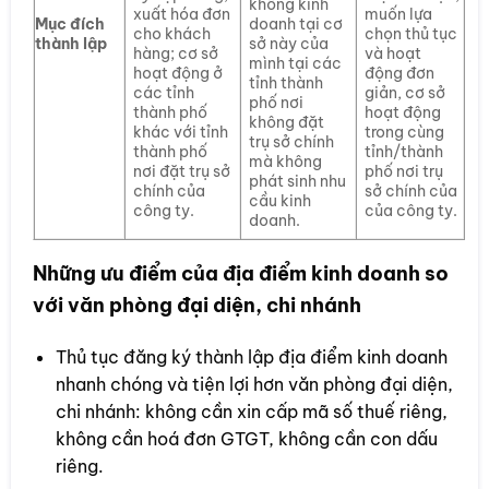
không kinh
xuất hóa đơn
muốn lựa
Mục đích
doanh tại cơ
cho khách
chọn thủ tục
thành lập
sở này của
hàng; cơ sở
và hoạt
mình tại các
hoạt động ở
động đơn
tỉnh thành
các tỉnh
giản, cơ sở
phố nơi
thành phố
hoạt động
không đặt
khác với tỉnh
trong cùng
trụ sở chính
thành phố
tỉnh/thành
mà không
nơi đặt trụ sở
phố nơi trụ
phát sinh nhu
chính của
sở chính của
cầu kinh
công ty.
của công ty.
doanh.
Những ưu điểm của địa điểm kinh doanh so
với văn phòng đại diện, chi nhánh
Thủ tục đăng ký thành lập địa điểm kinh doanh
nhanh chóng và tiện lợi hơn văn phòng đại diện,
chi nhánh: không cần xin cấp mã số thuế riêng,
không cần hoá đơn GTGT, không cần con dấu
riêng.