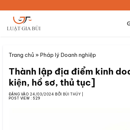
Bỏ
qua
nội
G
dung
Trang chủ
»
Pháp lý Doanh nghiệp
Thành lập địa điểm kinh doan
kiện, hồ sơ, thủ tục]
ĐĂNG VÀO
24/03/2024
BỞI
BÙI THÚY
|
POST VIEW :
529