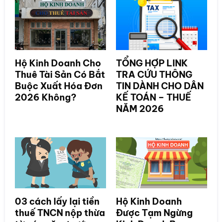
Hộ Kinh Doanh Cho
TỔNG HỢP LINK
Thuê Tài Sản Có Bắt
TRA CỨU THÔNG
Buộc Xuất Hóa Đơn
TIN DÀNH CHO DÂN
2026 Không?
KẾ TOÁN – THUẾ
NĂM 2026
03 cách lấy lại tiền
Hộ Kinh Doanh
thuế TNCN nộp thừa
Được Tạm Ngừng