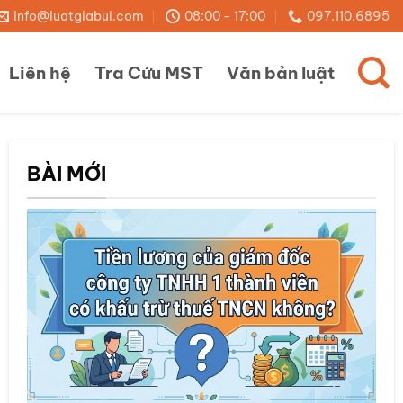
info@luatgiabui.com
08:00 - 17:00
097.110.6895
Liên hệ
Tra Cứu MST
Văn bản luật
BÀI MỚI