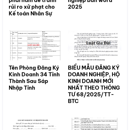
phải nắm để tránh
nghiệp bản word
rủi ro xử phạt cho
2025
Kế toán Nhân Sự
Tên Phòng Đăng Ký
BIỂU MẪU ĐĂNG KÝ
Kinh Doanh 34 Tỉnh
DOANH NGHIỆP, HỘ
Thành Sau Sáp
KINH DOANH MỚI
Nhập Tỉnh
NHẤT THEO THÔNG
TƯ 68/2025/TT-
BTC