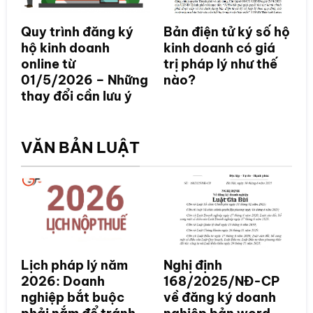
Quy trình đăng ký
Bản điện tử ký số hộ
hộ kinh doanh
kinh doanh có giá
online từ
trị pháp lý như thế
01/5/2026 – Những
nào?
thay đổi cần lưu ý
VĂN BẢN LUẬT
Lịch pháp lý năm
Nghị định
2026: Doanh
168/2025/NĐ-CP
nghiệp bắt buộc
về đăng ký doanh