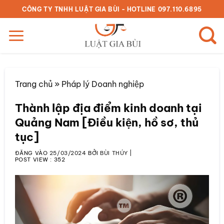
Bỏ
CÔNG TY TNHH LUẬT GIA BÙI - HOTLINE 097.110.6895
qua
nội
dung
Trang chủ
»
Pháp lý Doanh nghiệp
Thành lập địa điểm kinh doanh tại
Quảng Nam [Điều kiện, hồ sơ, thủ
tục]
ĐĂNG VÀO
25/03/2024
BỞI
BÙI THÚY
|
POST VIEW :
352