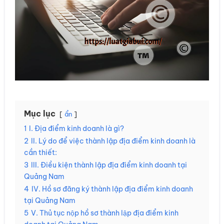
Mục lục
ẩn
1
I. Địa điểm kinh doanh là gì?
2
II. Lý do để việc thành lập địa điểm kinh doanh là
cần thiết:
3
III. Điều kiện thành lập địa điểm kinh doanh tại
Quảng Nam
4
IV. Hồ sơ đăng ký thành lập địa điểm kinh doanh
tại Quảng Nam
5
V. Thủ tục nộp hồ sơ thành lập địa điểm kinh