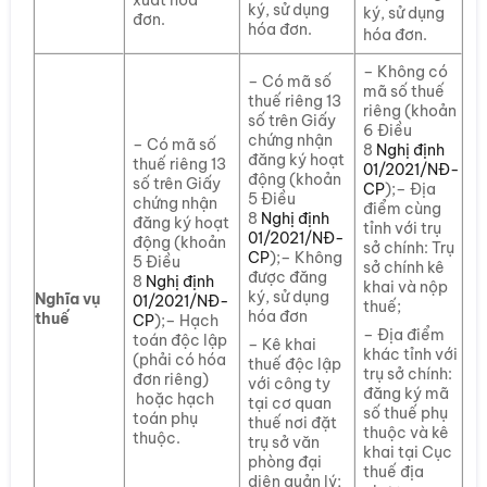
xuất hóa
ký, sử dụng
ký, sử dụng
đơn.
hóa đơn.
hóa đơn.
– Không có
– Có mã số
mã số thuế
thuế riêng 13
riêng (khoản
số trên Giấy
6 Điều
chứng nhận
– Có mã số
8
Nghị định
đăng ký hoạt
thuế riêng 13
01/2021/NĐ-
động (khoản
số trên Giấy
CP
);– Địa
5 Điều
chứng nhận
điểm cùng
8
Nghị định
đăng ký hoạt
tỉnh với trụ
01/2021/NĐ-
động (khoản
sở chính: Trụ
CP
);– Không
5 Điều
sở chính kê
được đăng
8
Nghị định
khai và nộp
ký, sử dụng
Nghĩa vụ
01/2021/NĐ-
thuế;
hóa đơn
thuế
CP
);– Hạch
– Địa điểm
toán độc lập
– Kê khai
khác tỉnh với
(phải có hóa
thuế độc lập
trụ sở chính:
đơn riêng)
với công ty
đăng ký mã
hoặc hạch
tại cơ quan
số thuế phụ
toán phụ
thuế nơi đặt
thuộc và kê
thuộc.
trụ sở văn
khai tại Cục
phòng đại
thuế địa
diện quản lý;