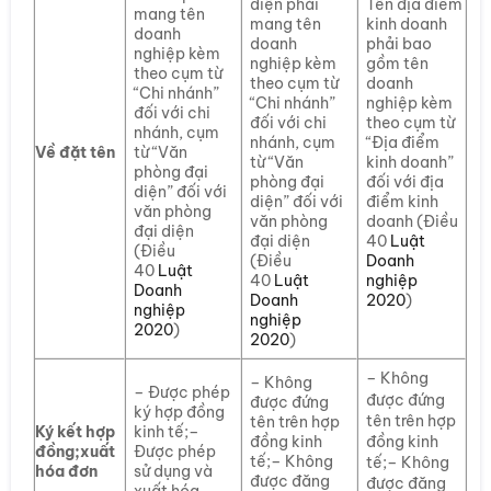
diện phải
Tên địa điểm
mang tên
mang tên
kinh doanh
doanh
doanh
phải bao
nghiệp kèm
nghiệp kèm
gồm tên
theo cụm từ
theo cụm từ
doanh
“Chi nhánh”
“Chi nhánh”
nghiệp kèm
đối với chi
đối với chi
theo cụm từ
nhánh, cụm
nhánh, cụm
“Địa điểm
Về đặt tên
từ “Văn
từ “Văn
kinh doanh”
phòng đại
phòng đại
đối với địa
diện” đối với
diện” đối với
điểm kinh
văn phòng
văn phòng
doanh (Điều
đại diện
đại diện
40
Luật
(Điều
(Điều
Doanh
40
Luật
40
Luật
nghiệp
Doanh
Doanh
2020
)
nghiệp
nghiệp
2020
)
2020
)
– Không
– Không
– Được phép
được đứng
được đứng
ký hợp đồng
tên trên hợp
tên trên hợp
Ký kết hợp
kinh tế;–
đồng kinh
đồng kinh
đồng;
xuất
Được phép
tế;– Không
tế;– Không
hóa đơn
sử dụng và
được đăng
được đăng