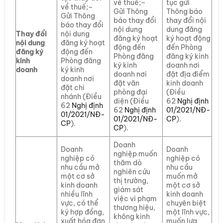
về thuế;–
tục gửi
về thuế;–
Gửi Thông
Thông báo
Gửi Thông
báo thay đổi
thay đổi nội
báo thay đổi
nội dung
dung đăng
Thay đổi
nội dung
đăng ký hoạt
ký hoạt động
nội dung
đăng ký hoạt
động đến
đến Phòng
đăng ký
động đến
Phòng đăng
đăng ký kinh
kinh
Phòng đăng
ký kinh
doanh nơi
doanh
ký kinh
doanh nơi
đặt địa điểm
doanh nơi
đặt văn
kinh doanh
đặt chi
phòng đại
(Điều
nhánh (Điều
diện (Điều
62
Nghị định
62
Nghị định
62
Nghị định
01/2021/NĐ-
01/2021/NĐ-
01/2021/NĐ-
CP
).
CP
).
CP
).
Doanh
Doanh
Doanh
nghiệp muốn
nghiệp có
nghiệp có
thăm dò
nhu cầu mở
nhu cầu
nghiên cứu
một cơ sở
muốn mở
thị trường,
kinh doanh
một cơ sở
giám sát
nhiều lĩnh
kinh doanh
việc vi phạm
vực, có thể
chuyên biệt
thương hiệu,
ký hợp đồng,
một lĩnh vực,
không kinh
xuất hóa đơn
muốn lựa