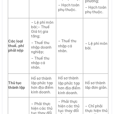
phương;
– Hạch toán
– Hạch toán
phụ thuộc.
phụ thuộc.
– Lệ phí môn
bài;– Thuế
Giá trị gia
tăng;
– Thuế thu
Các loại
– Thuế thu
– Lệ phí môn
thuế, phí
nhập cá
nhập doanh
bài.
phải nộp
nhân.
nghiệp;
– Thuế thu
nhập cá
nhân.
Hồ sơ thành
Hồ sơ thành
Thủ tục
lập phức tạp
Hồ sơ thành
lập phức tạp
thành lập
hơn địa điểm
lâp đơn giản.
hơn địa điểm
kinh doanh.
kinh doanh.
– Phải thực
– Phải thực
hiện các thủ
– Chỉ phải
hiện các thủ
tục thay đổi
thực hiện thủ
tục thay đổi