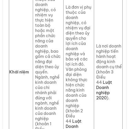
doanh
Là đơn vị phụ
nghiệp, có
thuộc của
nhiệm vụ
doanh
thực hiện
nghiệp, có
toàn bộ
nhiệm vụ đại
hoặc một
diện theo ủy
phần chức
quyền cho
năng của
lợi ích của
doanh
Là nơi doanh
doanh
nghiệp, bao
nghiệp tiến
nghiệp và
gồm cả chức
hành hoạt
bảo vệ các
năng đại
động kinh
lợi ích đó.
diện theo ủy
doanh cụ thể
Văn phòng
Khái niệm
quyền.
(khoản 3
đại diện
Ngành, nghề
Điều
không thực
kinh doanh
44
Luật
hiện chức
của chi
Doanh
năng kinh
nhánh phải
nghiệp
doanh của
đúng với
2020
).
doanh
ngành, nghề
nghiệp
kinh doanh
(khoản 2
của doanh
Điều
nghiệp
44
Luật
(khoản 1
Doanh