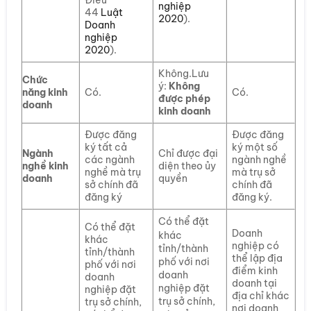
Điều
nghiệp
44
Luật
2020
).
Doanh
nghiệp
2020
).
Không.Lưu
Chức
ý:
Không
năng kinh
Có.
Có.
được phép
doanh
kinh doanh
Được đăng
Được đăng
ký tất cả
ký một số
Ngành
Chỉ được đại
các ngành
ngành nghề
nghề kinh
diện theo ủy
nghề mà trụ
mà trụ sở
doanh
quyền
sở chính đã
chính đã
đăng ký
đăng ký.
Có thể đặt
Có thể đặt
Doanh
khác
khác
nghiệp có
tỉnh/thành
tỉnh/thành
thể lập địa
phố với nơi
phố với nơi
điểm kinh
doanh
doanh
doanh tại
nghiệp đặt
nghiệp đặt
địa chỉ khác
trụ sở chính,
trụ sở chính,
nơi doanh