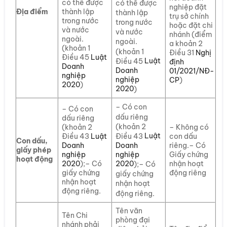
có thể được
có thể được
nghiệp đặt
Địa điểm
thành lập
thành lập
trụ sở chính
trong nước
trong nước
hoặc đặt chi
và nước
và nước
nhánh (điểm
ngoài.
ngoài.
a khoản 2
(khoản 1
(khoản 1
Điều 31
Nghị
Điều 45
Luật
Luật
Điều 45
định
Doanh
Doanh
01/2021/NĐ-
nghiệp
nghiệp
CP
)
2020
)
2020
)
– Có con
– Có con
dấu riêng
dấu riêng
(khoản 2
(khoản 2
– Không có
Luật
Điều 43
Điều 43
Luật
con dấu
Con dấu,
Doanh
Doanh
riêng.– Có
giấy phép
nghiệp
nghiệp
Giấy chứng
hoạt động
2020
2020
);– Có
nhận hoạt
);– Có
giấy chứng
động riêng
giấy chứng
nhận hoạt
nhận hoạt
động riêng.
động riêng.
Tên văn
Tên Chi
phòng đại
nhánh phải