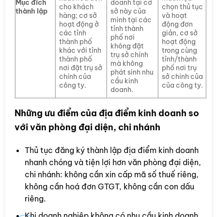
Mục đích
doanh tại cơ
cho khách
chọn thủ tục
thành lập
sở này của
hàng; cơ sở
và hoạt
mình tại các
hoạt động ở
động đơn
tỉnh thành
các tỉnh
giản, cơ sở
phố nơi
thành phố
hoạt động
không đặt
khác với tỉnh
trong cùng
trụ sở chính
thành phố
tỉnh/thành
mà không
nơi đặt trụ sở
phố nơi trụ
phát sinh nhu
chính của
sở chính của
cầu kinh
công ty.
của công ty.
doanh.
Những ưu điểm của địa điểm kinh doanh so
với văn phòng đại diện, chi nhánh
Thủ tục đăng ký thành lập địa điểm kinh doanh
nhanh chóng và tiện lợi hơn văn phòng đại diện,
chi nhánh: không cần xin cấp mã số thuế riêng,
không cần hoá đơn GTGT, không cần con dấu
riêng.
Khi doanh nghiệp không có nhu cầu kinh doanh