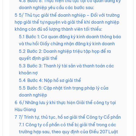
4.8
Bước 8: Thực hiện thủ tục tại cơ quan đăng ký
doanh nghiệp yêu cầu các bước sau:
5
5/ Thủ tục giải thể doanh nghiệp – Đối với trường
hợp giải thể tự nguyện và giải thể khi doanh nghiệp
không còn đủ số lượng thành viên tối thiểu:
5.1
Bước 1: Cơ quan đăng ký kinh doanh thông báo
và thu hồi Giấy chứng nhận đăng ký kinh doanh
5.2
Bước 2: Doanh nghiệp triệu tập họp để ra
quyết định giải thể
5.3
Bước 3: Thanh lý tài sản và thanh toán các
khoản nợ
5.4
Bước 4: Nộp hồ sơ giải thể
5.5
Bước 5: Cập nhật tình trạng pháp lý của
doanh nghiệp
6
6/ Những lưu ý khi thực hiện Giải thể công ty tại
Hậu Giang
7
7/ Trình tự, thủ tục, hồ sơ giải thể Công ty Cổ phần
7.1
Công ty cổ phần có thể bị giải thể trong các
trường hợp sau, theo quy định của Điều 207 Luật