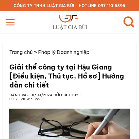
Bỏ
CÔNG TY TNHH LUẬT GIA BÙI - HOTLINE 097.110.6895
qua
nội
dung
Trang chủ
»
Pháp lý Doanh nghiệp
Giải thể công ty tại Hậu Giang
[Điều kiện, Thủ tục, Hồ sơ] Hướng
dẫn chi tiết
ĐĂNG VÀO
31/03/2024
BỞI
BÙI THÚY
|
POST VIEW :
352