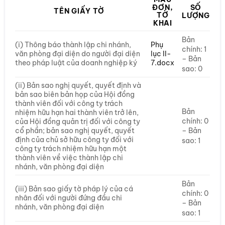
ĐƠN,
SỐ
TÊN GIẤY TỜ
TỜ
LƯỢNG
KHAI
Bản
(i) Thông báo thành lập chi nhánh,
Phụ
chính: 1
văn phòng đại diện do người đại diện
lục II-
– Bản
theo pháp luật của doanh nghiệp ký
7.docx
sao: 0
(ii) Bản sao nghị quyết, quyết định và
bản sao biên bản họp của Hội đồng
thành viên đối với công ty trách
Bản
nhiệm hữu hạn hai thành viên trở lên,
chính: 0
của Hội đồng quản trị đối với công ty
cổ phần; bản sao nghị quyết, quyết
– Bản
định của chủ sở hữu công ty đối với
sao: 1
công ty trách nhiệm hữu hạn một
thành viên về việc thành lập chi
nhánh, văn phòng đại diện
Bản
(iii) Bản sao giấy tờ pháp lý của cá
chính: 0
nhân đối với người đứng đầu chi
– Bản
nhánh, văn phòng đại diện
sao: 1