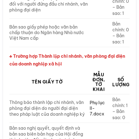
chính: 0
đối với người đứng đầu chi nhánh, văn
– Bản
phòng đại diện
sao: 1
Bản
Bản sao giấy phép hoặc văn bản
chính: 0
chấp thuận do Ngân hàng Nhà nước
– Bản
Việt Nam cấp
sao: 1
♣ Trường hợp Thành lập chi nhánh, văn phòng đại diện
của doanh nghiệp xã hội
MẪU
ĐƠN,
SỐ
TÊN GIẤY TỜ
TỜ
LƯỢNG
KHAI
Bản
Thông báo thành lập chi nhánh, văn
Phụ lục
chính: 1
II-
phòng đại diện do người đại diện
– Bản
7.docx
theo pháp luật của doanh nghiệp ký
sao: 0
Bản sao nghị quyết, quyết định và
bản sao biên bản họp của Hội đồng