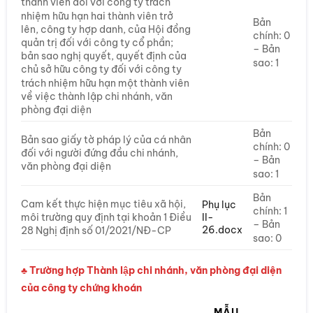
thành viên đối với công ty trách
nhiệm hữu hạn hai thành viên trở
Bản
lên, công ty hợp danh, của Hội đồng
chính: 0
quản trị đối với công ty cổ phần;
– Bản
bản sao nghị quyết, quyết định của
sao: 1
chủ sở hữu công ty đối với công ty
trách nhiệm hữu hạn một thành viên
về việc thành lập chi nhánh, văn
phòng đại diện
Bản
Bản sao giấy tờ pháp lý của cá nhân
chính: 0
đối với người đứng đầu chi nhánh,
– Bản
văn phòng đại diện
sao: 1
Bản
Cam kết thực hiện mục tiêu xã hội,
Phụ lục
chính: 1
II-
môi trường quy định tại khoản 1 Điều
– Bản
26.docx
28 Nghị định số 01/2021/NĐ-CP
sao: 0
♣ Trường hợp Thành lập chi nhánh, văn phòng đại diện
của công ty chứng khoán
MẪU