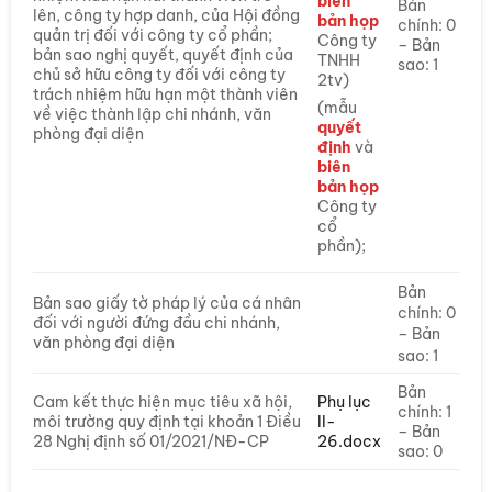
biên
Bản
lên, công ty hợp danh, của Hội đồng
bản họp
chính: 0
quản trị đối với công ty cổ phần;
Công ty
– Bản
bản sao nghị quyết, quyết định của
TNHH
sao: 1
chủ sở hữu công ty đối với công ty
2tv)
trách nhiệm hữu hạn một thành viên
(mẫu
về việc thành lập chi nhánh, văn
quyết
phòng đại diện
định
và
biên
bản họp
Công ty
cổ
phần);
Bản
Bản sao giấy tờ pháp lý của cá nhân
chính: 0
đối với người đứng đầu chi nhánh,
– Bản
văn phòng đại diện
sao: 1
Bản
Cam kết thực hiện mục tiêu xã hội,
Phụ lục
chính: 1
môi trường quy định tại khoản 1 Điều
II-
– Bản
28 Nghị định số 01/2021/NĐ-CP
26.docx
sao: 0