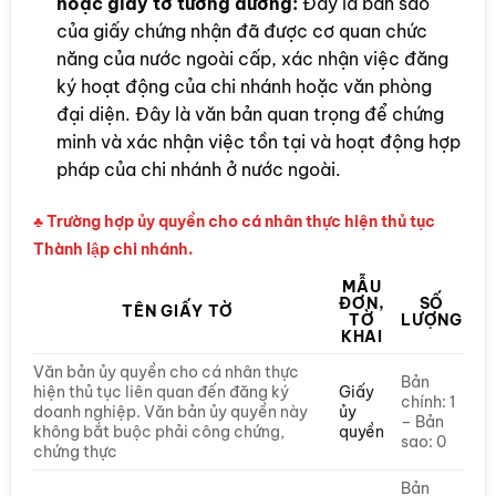
hoặc giấy tờ tương đương:
Đây là bản sao
của giấy chứng nhận đã được cơ quan chức
năng của nước ngoài cấp, xác nhận việc đăng
ký hoạt động của chi nhánh hoặc văn phòng
đại diện. Đây là văn bản quan trọng để chứng
minh và xác nhận việc tồn tại và hoạt động hợp
pháp của chi nhánh ở nước ngoài.
♣ Trường hợp ủy quyền cho cá nhân thực hiện thủ tục
Thành lập chi nhánh.
MẪU
ĐƠN,
SỐ
TÊN GIẤY TỜ
TỜ
LƯỢNG
KHAI
Văn bản ủy quyền cho cá nhân thực
Bản
hiện thủ tục liên quan đến đăng ký
Giấy
chính: 1
doanh nghiệp. Văn bản ủy quyền này
ủy
– Bản
không bắt buộc phải công chứng,
quyền
sao: 0
chứng thực
Bản