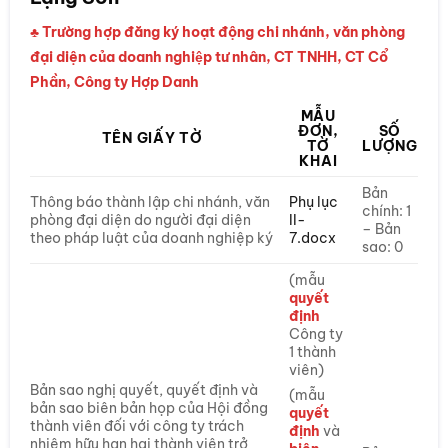
♣ Trường hợp đăng ký hoạt động chi nhánh, văn phòng
đại diện của doanh nghiệp tư nhân, CT TNHH, CT Cổ
Phần, Công ty Hợp Danh
MẪU
ĐƠN,
SỐ
TÊN GIẤY TỜ
TỜ
LƯỢNG
KHAI
Bản
Thông báo thành lập chi nhánh, văn
Phụ lục
chính: 1
phòng đại diện do người đại diện
II-
– Bản
theo pháp luật của doanh nghiệp ký
7.docx
sao: 0
(mẫu
quyết
định
Công ty
1 thành
viên)
Bản sao nghị quyết, quyết định và
(mẫu
bản sao biên bản họp của Hội đồng
quyết
thành viên đối với công ty trách
định
và
nhiệm hữu hạn hai thành viên trở