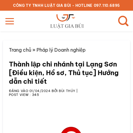
Bỏ
CÔNG TY TNHH LUẬT GIA BÙI - HOTLINE 097.110.6895
qua
nội
dung
Trang chủ
»
Pháp lý Doanh nghiệp
Thành lập chi nhánh tại Lạng Sơn
[Điều kiện, Hồ sơ, Thủ tục] Hướng
dẫn chi tiết
ĐĂNG VÀO
01/04/2024
BỞI
BÙI THÚY
|
POST VIEW :
345