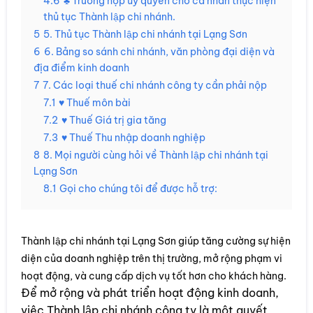
4.6
♣ Trường hợp ủy quyền cho cá nhân thực hiện
thủ tục Thành lập chi nhánh.
5
5. Thủ tục Thành lập chi nhánh tại Lạng Sơn
6
6. Bảng so sánh chi nhánh, văn phòng đại diện và
địa điểm kinh doanh
7
7. Các loại thuế chi nhánh công ty cần phải nộp
7.1
♥ Thuế môn bài
7.2
♥ Thuế Giá trị gia tăng
7.3
♥ Thuế Thu nhập doanh nghiệp
8
8. Mọi người cùng hỏi về Thành lập chi nhánh tại
Lạng Sơn
8.1
Gọi cho chúng tôi để được hỗ trợ:
Thành lập chi nhánh tại Lạng Sơn giúp tăng cường sự hiện
diện của doanh nghiệp trên thị trường, mở rộng phạm vi
hoạt động, và cung cấp dịch vụ tốt hơn cho khách hàng.
Để mở rộng và phát triển hoạt động kinh doanh,
việc Thành lập chi nhánh công ty là một quyết