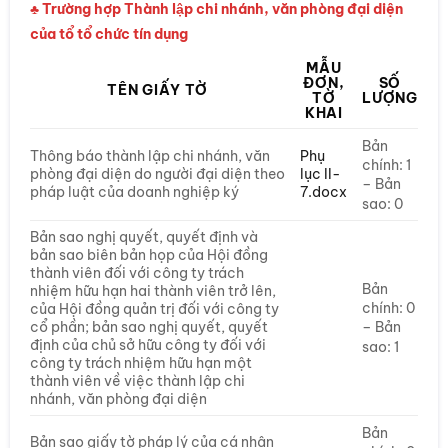
♣ Trường hợp Thành lập chi nhánh, văn phòng đại diện
của tổ tổ chức tín dụng
MẪU
ĐƠN,
SỐ
TÊN GIẤY TỜ
TỜ
LƯỢNG
KHAI
Bản
Thông báo thành lập chi nhánh, văn
Phụ
chính: 1
phòng đại diện do người đại diện theo
lục II-
– Bản
pháp luật của doanh nghiệp ký
7.docx
sao: 0
Bản sao nghị quyết, quyết định và
bản sao biên bản họp của Hội đồng
thành viên đối với công ty trách
Bản
nhiệm hữu hạn hai thành viên trở lên,
chính: 0
của Hội đồng quản trị đối với công ty
cổ phần; bản sao nghị quyết, quyết
– Bản
định của chủ sở hữu công ty đối với
sao: 1
công ty trách nhiệm hữu hạn một
thành viên về việc thành lập chi
nhánh, văn phòng đại diện
Bản
Bản sao giấy tờ pháp lý của cá nhân